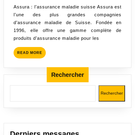
maladie
2023
Assura : l’assurance maladie suisse Assura est
suisse
l’une des plus grandes compagnies
compétitive
d’assurance maladie de Suisse. Fondée en
et
1996, elle offre une gamme complète de
responsable
produits d’assurance maladie pour les
READ
READ MORE
MORE
Rechercher
Rechercher
Derniers messages