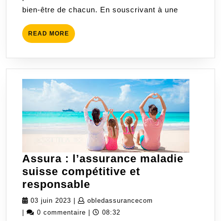
bien-être de chacun. En souscrivant à une
Santé
Adapt
READ
READ MORE
MORE
Assura : l’assurance maladie
suisse compétitive et
Assura
responsable
:
03
obledassurancecom
03 juin 2023
|
obledassurancecom
l’assurance
juin
|
0 commentaire
|
08:32