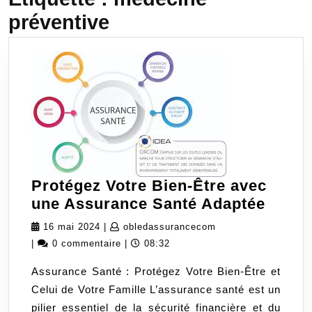
préventive
Protégez Votre Bien-Être avec
Proté
une Assurance Santé Adaptée
Votre
16
obledassurancecom
16 mai 2024
|
obledassurancecom
Bien-
mai
|
0 commentaire
|
08:32
Être
2024
Assurance Santé : Protégez Votre Bien-Être et
avec
Celui de Votre Famille L’assurance santé est un
une
pilier essentiel de la sécurité financière et du
Assur