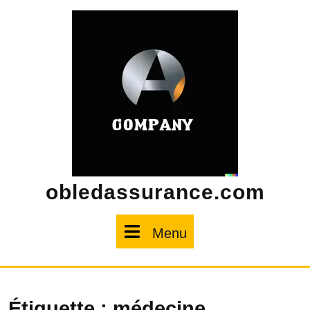
Skip
to
content
obledassurance.com
Menu
Menu
Étiquette :
médecine