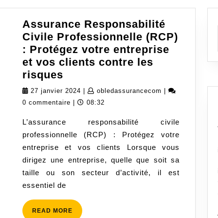
Assurance Responsabilité
Civile Professionnelle (RCP)
: Protégez votre entreprise
et vos clients contre les
Assurance
risques
Responsabilité
27
obledassurance
27 janvier 2024
|
obledassurancecom
|
Civile
janvier
0 commentaire
|
08:32
Professionnelle
2024
L’assurance responsabilité civile
(RCP)
professionnelle (RCP) : Protégez votre
:
entreprise et vos clients Lorsque vous
Protégez
dirigez une entreprise, quelle que soit sa
votre
taille ou son secteur d’activité, il est
entreprise
essentiel de
et
vos
READ
READ MORE
clients