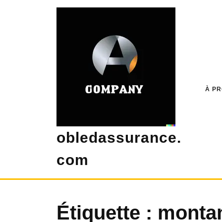
Skip
to
content
À P
obledassurance.
com
Étiquette :
montan