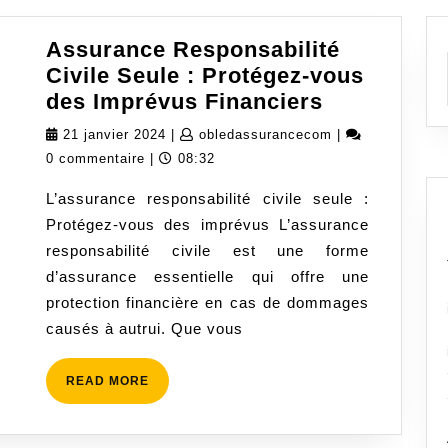
Assurance Responsabilité
Civile Seule : Protégez-vous
Assurance
des Imprévus Financiers
Responsabi
21
obledassurance
21 janvier 2024
|
obledassurancecom
|
Civile
janvier
0 commentaire
|
08:32
Seule
2024
L’assurance responsabilité civile seule :
:
Protégez-vous des imprévus L’assurance
Protégez-
responsabilité civile est une forme
vous
d’assurance essentielle qui offre une
des
protection financière en cas de dommages
Imprévus
causés à autrui. Que vous
Financiers
READ
READ MORE
MORE