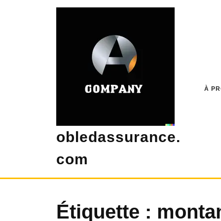
Skip
to
content
À P
obledassurance.
com
Étiquette :
montan