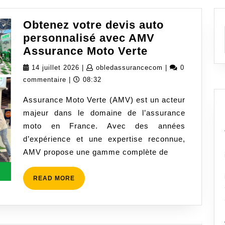
Obtenez votre devis auto
personnalisé avec AMV
Obtenez
Assurance Moto Verte
votre
14
obledassurancec
14 juillet 2026
|
obledassurancecom
|
0
devis
juillet
commentaire
|
08:32
auto
2026
Assurance Moto Verte (AMV) est un acteur
personnalisé
majeur dans le domaine de l’assurance
avec
moto en France. Avec des années
AMV
d’expérience et une expertise reconnue,
Assurance
AMV propose une gamme complète de
Moto
Verte
READ
READ MORE
MORE