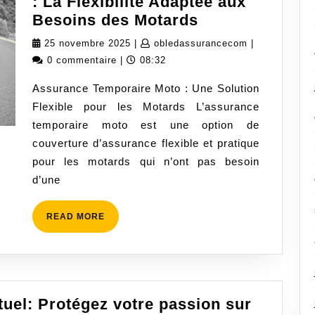
: La Flexibilité Adaptée aux
Assurance
Besoins des Motards
Temporaire
25
obledassuran
25 novembre 2025
|
obledassurancecom
|
Moto
novembre
0 commentaire
|
08:32
:
2025
Assurance Temporaire Moto : Une Solution
La
Flexible pour les Motards L’assurance
Flexibilité
temporaire moto est une option de
Adaptée
couverture d’assurance flexible et pratique
aux
pour les motards qui n’ont pas besoin
Besoins
d’une
des
Motards
READ
READ MORE
MORE
uel: Protégez votre passion sur