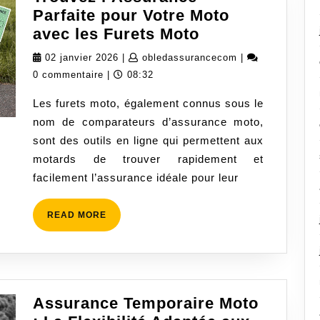
Parfaite pour Votre Moto
Trouvez
avec les Furets Moto
l’Assurance
02
obledassurance
02 janvier 2026
|
obledassurancecom
|
Parfaite
janvier
0 commentaire
|
08:32
pour
2026
Les furets moto, également connus sous le
Votre
nom de comparateurs d’assurance moto,
Moto
sont des outils en ligne qui permettent aux
avec
motards de trouver rapidement et
les
facilement l’assurance idéale pour leur
Furets
Moto
READ
READ MORE
MORE
Assurance Temporaire Moto