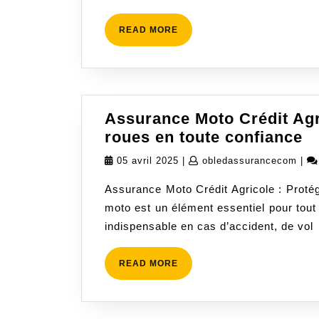
READ
READ MORE
MORE
Assurance Moto Crédit Agr
A
roues en toute confiance
M
05
oble
05 avril 2025
|
obledassurancecom
|
Cr
avril
Assurance Moto Crédit Agricole : Proté
Ag
2025
moto est un élément essentiel pour tout 
:
indispensable en cas d’accident, de vol
P
vo
d
READ
READ MORE
MORE
r
e