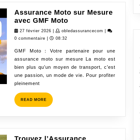
Assurance Moto sur Mesure
Assurance
avec GMF Moto
Moto
27
obledassurancec
27 février 2026
|
obledassurancecom
|
sur
février
0 commentaire
|
08:32
Mesure
2026
GMF Moto : Votre partenaire pour une
avec
assurance moto sur mesure La moto est
GMF
bien plus qu’un moyen de transport, c’est
Moto
une passion, un mode de vie. Pour profiter
pleinement
READ
READ MORE
MORE
Trouvez l’Assurance