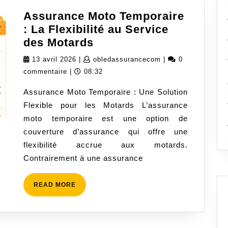
Assurance Moto Temporaire
: La Flexibilité au Service
Assurance
des Motards
Moto
13
obledassurancecom
13 avril 2026
|
obledassurancecom
|
0
Temporaire
avril
commentaire
|
08:32
:
2026
Assurance Moto Temporaire : Une Solution
La
Flexible pour les Motards L’assurance
Flexibilité
moto temporaire est une option de
au
couverture d’assurance qui offre une
Service
flexibilité accrue aux motards.
des
Contrairement à une assurance
Motards
READ
READ MORE
MORE