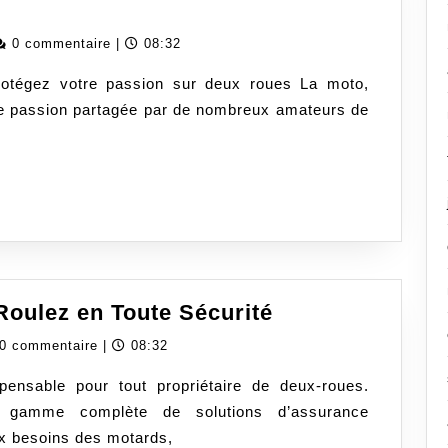
edassurancecom
0 commentaire
|
08:32
rotégez votre passion sur deux roues La moto,
une passion partagée par de nombreux amateurs de
Assurance
Roulez en Toute Sécurité
Moto
dassurancecom
0 commentaire
|
08:32
Pacifica:
ensable pour tout propriétaire de deux-roues.
Roulez
e gamme complète de solutions d’assurance
en
x besoins des motards,
Toute