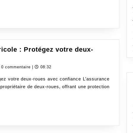
Sécurité
icole : Protégez votre deux-
ssurance
oto
dassurancecom
0 commentaire
|
08:32
édit
gez votre deux-roues avec confiance L’assurance
ricole
propriétaire de deux-roues, offrant une protection
rotégez
tre
eux-
oues
n