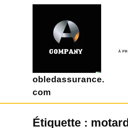
Skip
to
content
À P
obledassurance.
com
Étiquette :
motar