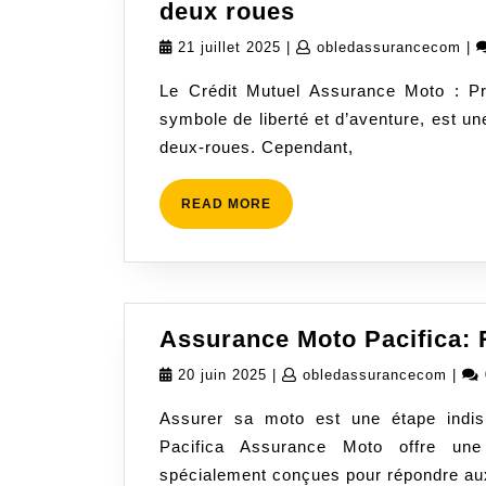
Assurance
deux roues
Moto
21
obl
21 juillet 2025
|
obledassurancecom
|
Crédit
juillet
Le Crédit Mutuel Assurance Moto : P
Mutuel:
2025
symbole de liberté et d’aventure, est 
Protégez
deux-roues. Cependant,
votre
passion
sur
READ
READ MORE
MORE
deux
roues
Assurance Moto Pacifica: 
20
oble
20 juin 2025
|
obledassurancecom
|
juin
Assurer sa moto est une étape indisp
2025
Pacifica Assurance Moto offre un
spécialement conçues pour répondre au