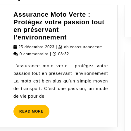
Assurance Moto Verte :
Protégez votre passion tout
en préservant
Assurance
l’environnement
Moto
25
obledassuran
25 décembre 2023
|
obledassurancecom
|
Verte
décembre
0 commentaire
|
08:32
:
2023
L’assurance moto verte : protégez votre
Protégez
passion tout en préservant l’environnement
votre
La moto est bien plus qu’un simple moyen
passion
de transport. C’est une passion, un mode
tout
de vie pour de
en
préservant
READ
READ MORE
l’environnement
MORE