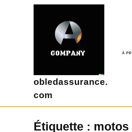
Skip
to
content
À P
obledassurance.
com
Étiquette :
motos 