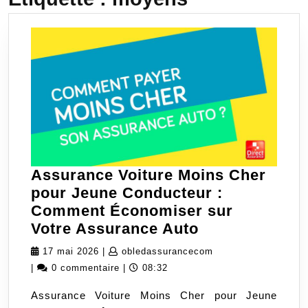
Assurance Voiture Moins Cher
pour Jeune Conducteur :
Comment Économiser sur
Assurance
Votre Assurance Auto
Voiture
17
obledassurancecom
17 mai 2026
|
obledassurancecom
Moins
mai
|
0 commentaire
|
08:32
Cher
2026
Assurance Voiture Moins Cher pour Jeune
pour