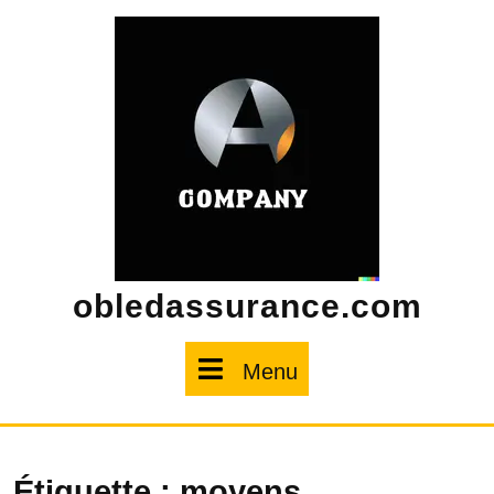
Skip
to
content
obledassurance.com
Menu
Menu
Étiquette :
moyens