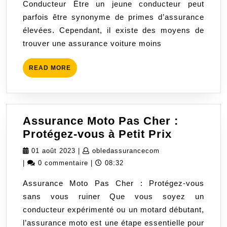
Conducteur Être un jeune conducteur peut
Jeune
parfois être synonyme de primes d’assurance
Conducteur
élevées. Cependant, il existe des moyens de
:
trouver une assurance voiture moins
Comment
Économiser
READ
READ MORE
sur
MORE
Votre
Assurance
Auto
Assurance Moto Pas Cher :
Assuranc
Protégez-vous à Petit Prix
Moto
01
obledassurancecom
01 août 2023
|
obledassurancecom
Pas
août
|
0 commentaire
|
08:32
Cher
2023
Assurance Moto Pas Cher : Protégez-vous
:
sans vous ruiner Que vous soyez un
Protégez-
conducteur expérimenté ou un motard débutant,
vous
l’assurance moto est une étape essentielle pour
à