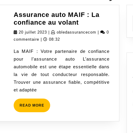
Assurance auto MAIF : La
Assurance
confiance au volant
auto
20
obledassurancec
20 juillet 2023
|
obledassurancecom
|
0
MAIF
juillet
commentaire
|
08:32
:
2023
La MAIF : Votre partenaire de confiance
La
pour l’assurance auto L’assurance
confiance
automobile est une étape essentielle dans
au
la vie de tout conducteur responsable.
volant
Trouver une assurance fiable, compétitive
et adaptée
READ
READ MORE
MORE