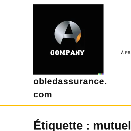
Skip
to
content
À P
obledassurance.
com
Étiquette :
mutuel