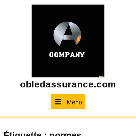
Skip
to
content
obledassurance.com
Menu
Menu
Étiquette :
normes