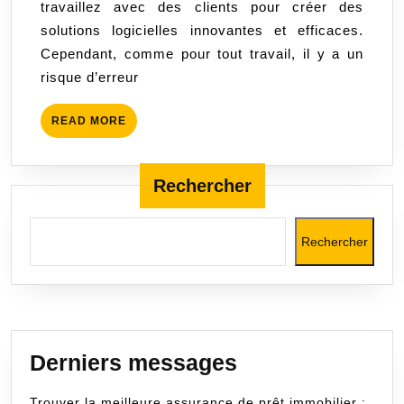
travaillez avec des clients pour créer des
profession
solutions logicielles innovantes et efficaces.
pour
Cependant, comme pour tout travail, il y a un
les
risque d’erreur
développe
de
READ
READ MORE
logiciels
MORE
Rechercher
Rechercher
Derniers messages
Trouver la meilleure assurance de prêt immobilier :