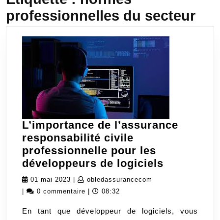
professionnelles du secteur
L’importance de l’assurance
responsabilité civile
professionnelle pour les
L’importa
développeurs de logiciels
de
01
obledassurancecom
01 mai 2023
|
obledassurancecom
l’assuran
mai
|
0 commentaire
|
08:32
responsabi
2023
En tant que développeur de logiciels, vous
civile