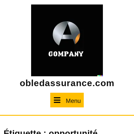
Skip
to
content
obledassurance.com
Menu
Menu
Étiquette :
opportunité