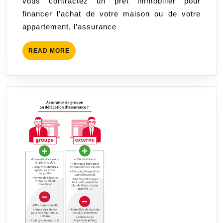
vous contractez un prêt immobilier pour
de
financer l’achat de votre maison ou de votre
votre
appartement, l’assurance
assuranc
prêt
READ
READ MORE
immobili
MORE