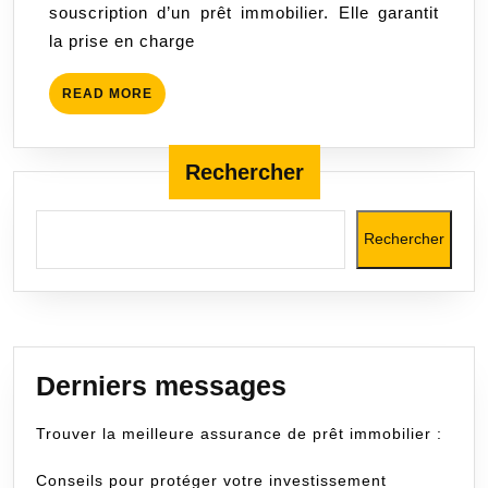
souscription d’un prêt immobilier. Elle garantit
d’assurance
la prise en charge
emprunteur
avantageux
READ
READ MORE
MORE
Rechercher
Rechercher
Derniers messages
Trouver la meilleure assurance de prêt immobilier :
Conseils pour protéger votre investissement