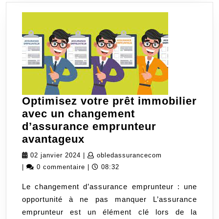
Optimisez votre prêt immobilier
avec un changement
d’assurance emprunteur
Optimisez
avantageux
votre
02
obledassurancec
02 janvier 2024
|
obledassurancecom
prêt
janvier
|
0 commentaire
|
08:32
immobilier
2024
Le changement d’assurance emprunteur : une
avec
opportunité à ne pas manquer L’assurance
un
emprunteur est un élément clé lors de la
changement