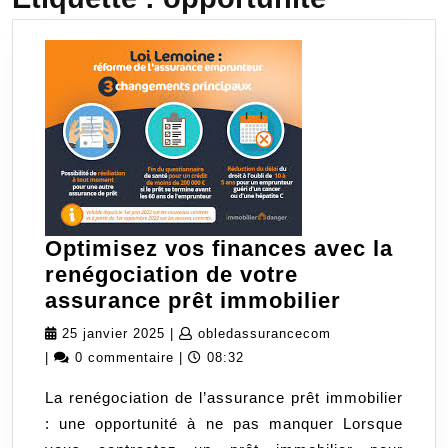
Optimisez vos finances avec la
renégociation de votre
Optimise
assurance prêt immobilier
vos
25
obledassurancec
25 janvier 2025
|
obledassurancecom
finances
janvier
|
0 commentaire
|
08:32
avec
2025
La renégociation de l’assurance prêt immobilier
la
: une opportunité à ne pas manquer Lorsque
renégocia