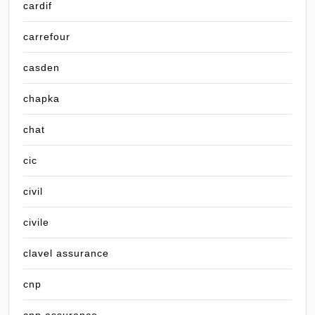
cardif
carrefour
casden
chapka
chat
cic
civil
civile
clavel assurance
cnp
cnp assurance