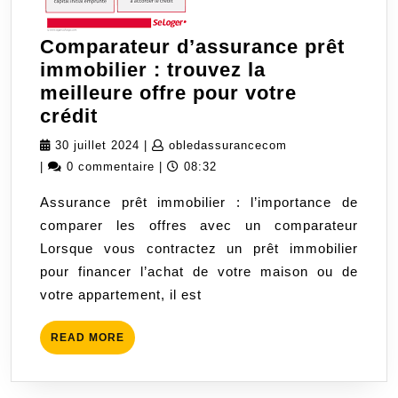
Comparateur d’assurance prêt
immobilier : trouvez la
meilleure offre pour votre
Comparateur
crédit
d’assurance
30
obledassuranceco
30 juillet 2024
|
obledassurancecom
prêt
juillet
|
0 commentaire
|
08:32
immobilier
2024
Assurance prêt immobilier : l’importance de
:
comparer les offres avec un comparateur
trouvez
Lorsque vous contractez un prêt immobilier
la
pour financer l’achat de votre maison ou de
meilleure
votre appartement, il est
offre
pour
READ
READ MORE
votre
MORE
crédit