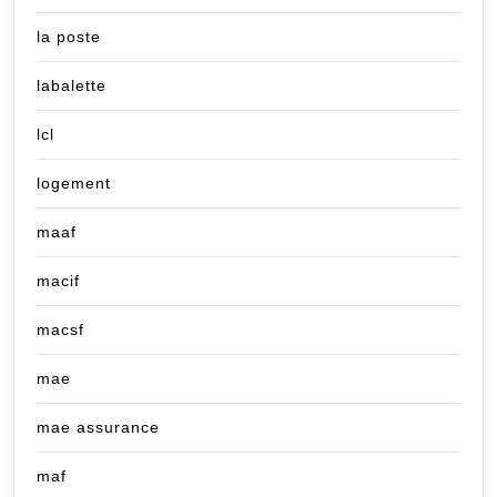
la poste
labalette
lcl
logement
maaf
macif
macsf
mae
mae assurance
maf