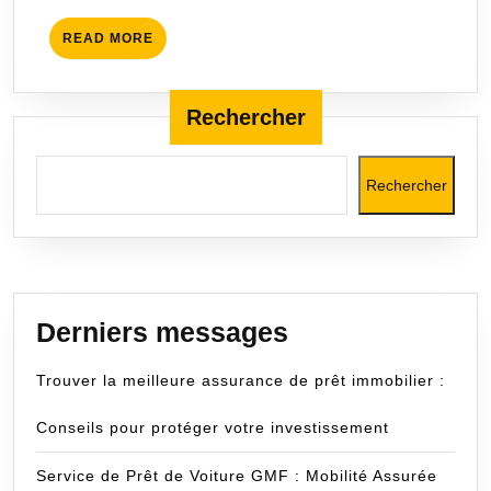
une
READ
READ MORE
prote
MORE
finan
optim
Rechercher
Rechercher
Derniers messages
Trouver la meilleure assurance de prêt immobilier :
Conseils pour protéger votre investissement
Service de Prêt de Voiture GMF : Mobilité Assurée