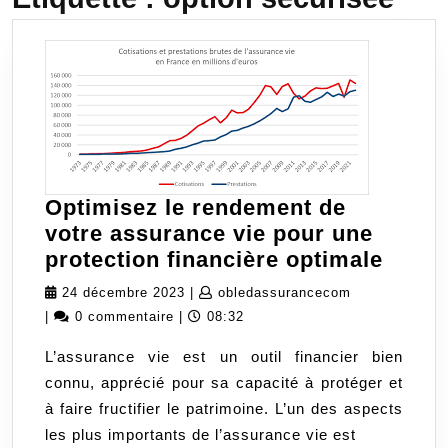
Optimisez le rendement de
votre assurance vie pour une
Optim
protection financière optimale
le
24
obledassuran
24 décembre 2023
|
obledassurancecom
rend
décembre
|
0 commentaire
|
08:32
de
2023
L’assurance vie est un outil financier bien
votre
connu, apprécié pour sa capacité à protéger et
assur
à faire fructifier le patrimoine. L’un des aspects
vie
les plus importants de l’assurance vie est
pour