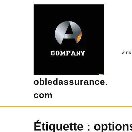
Skip
to
content
À P
obledassurance.
com
Étiquette :
option