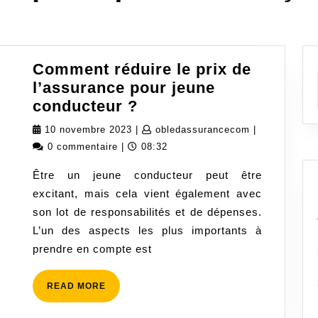
Comment réduire le prix de
l’assurance pour jeune
Comment
conducteur ?
réduire
10
obledassuran
10 novembre 2023
|
obledassurancecom
|
le
novembre
0 commentaire
|
08:32
prix
2023
Être un jeune conducteur peut être
de
excitant, mais cela vient également avec
l’assurance
son lot de responsabilités et de dépenses.
pour
L’un des aspects les plus importants à
jeune
prendre en compte est
conducteur
?
READ
READ MORE
MORE