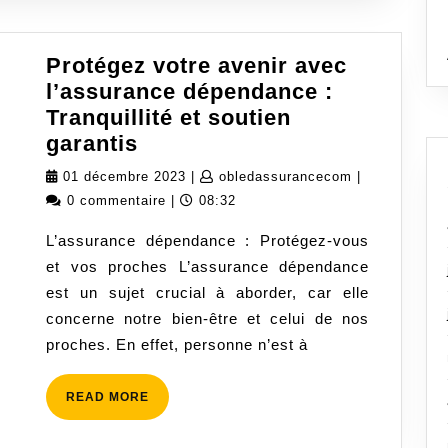
Protégez votre avenir avec
l’assurance dépendance :
Tranquillité et soutien
Protégez
garantis
votre
01
obledassuran
01 décembre 2023
|
obledassurancecom
|
avenir
décembre
0 commentaire
|
08:32
avec
2023
L’assurance dépendance : Protégez-vous
l’assurance
et vos proches L’assurance dépendance
dépendance
est un sujet crucial à aborder, car elle
:
concerne notre bien-être et celui de nos
Tranquillité
proches. En effet, personne n’est à
et
soutien
READ
READ MORE
garantis
MORE