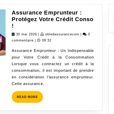
Assurance Emprunteur :
Protégez Votre Crédit Conso
Assurance
!
Emprunteur
30
obledassurancecom
30 mai 2026
|
obledassurancecom
|
0
:
mai
commentaire
|
08:32
Protégez
2026
Assurance Emprunteur : Un Indispensable
Votre
pour Votre Crédit à la Consommation
Crédit
Lorsque vous contractez un crédit à la
Conso
consommation, il est important de prendre
!
en considération l’assurance emprunteur.
Cette assurance,
READ
READ MORE
MORE