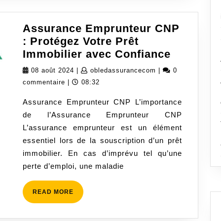
Assurance Emprunteur CNP
: Protégez Votre Prêt
Assuran
Immobilier avec Confiance
Emprunt
08
obledassurancecom
08 août 2024
|
obledassurancecom
|
0
CNP
août
commentaire
|
08:32
:
2024
Assurance Emprunteur CNP L’importance
Protégez
de l’Assurance Emprunteur CNP
Votre
L’assurance emprunteur est un élément
Prêt
essentiel lors de la souscription d’un prêt
Immobili
immobilier. En cas d’imprévu tel qu’une
avec
perte d’emploi, une maladie
Confianc
READ
READ MORE
MORE