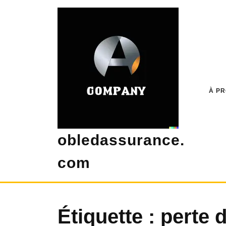
Skip
to
content
À P
obledassurance.
com
Étiquette :
perte 