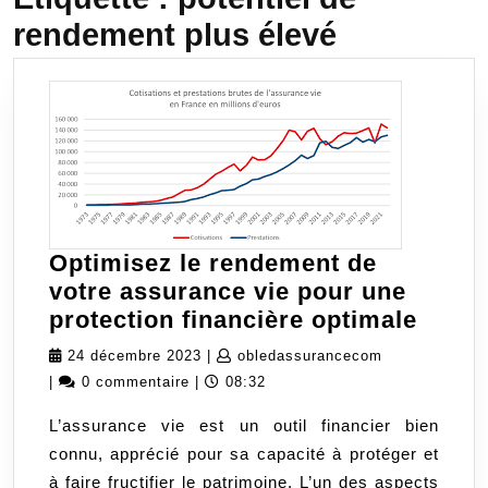
rendement plus élevé
Optimisez le rendement de
votre assurance vie pour une
Optim
protection financière optimale
le
24
obledassuran
24 décembre 2023
|
obledassurancecom
rend
décembre
|
0 commentaire
|
08:32
de
2023
L’assurance vie est un outil financier bien
votre
connu, apprécié pour sa capacité à protéger et
assur
à faire fructifier le patrimoine. L’un des aspects