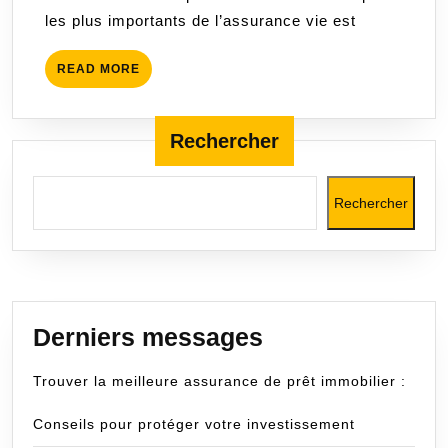
vie
les plus importants de l’assurance vie est
pour
une
READ
READ MORE
prote
MORE
finan
optim
Rechercher
Rechercher
Derniers messages
Trouver la meilleure assurance de prêt immobilier :
Conseils pour protéger votre investissement