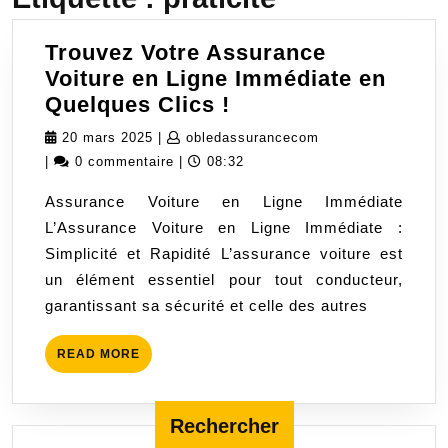
Trouvez Votre Assurance
Voiture en Ligne Immédiate en
Trouvez
Quelques Clics !
Votre
20
obledassuranceco
20 mars 2025
|
obledassurancecom
Assurance
mars
|
0 commentaire
|
08:32
Voiture
2025
Assurance Voiture en Ligne Immédiate
en
L’Assurance Voiture en Ligne Immédiate :
Ligne
Simplicité et Rapidité L’assurance voiture est
Immédiate
un élément essentiel pour tout conducteur,
en
garantissant sa sécurité et celle des autres
Quelques
Clics
READ
READ MORE
!
MORE
Rechercher