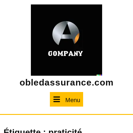
Skip
to
content
obledassurance.com
Menu
Menu
Étiquette :
praticité