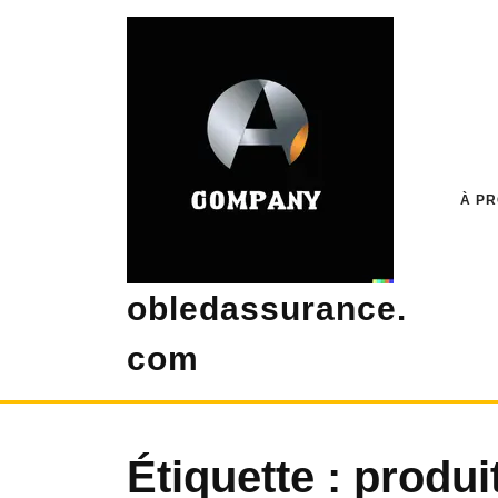
Skip
to
content
À P
obledassurance.
com
Étiquette :
produi