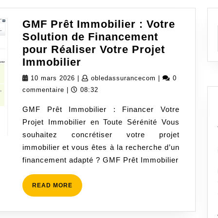
GMF Prêt Immobilier : Votre
Solution de Financement
pour Réaliser Votre Projet
GMF
Immobilier
Prêt
10
obledassuranceco
10 mars 2026
|
obledassurancecom
|
0
Immobilier
mars
commentaire
|
08:32
:
2026
GMF Prêt Immobilier : Financer Votre
Votre
Projet Immobilier en Toute Sérénité Vous
Solution
souhaitez concrétiser votre projet
de
immobilier et vous êtes à la recherche d’un
Financement
financement adapté ? GMF Prêt Immobilier
pour
Réaliser
READ
READ MORE
Votre
MORE
Projet
Immobilier