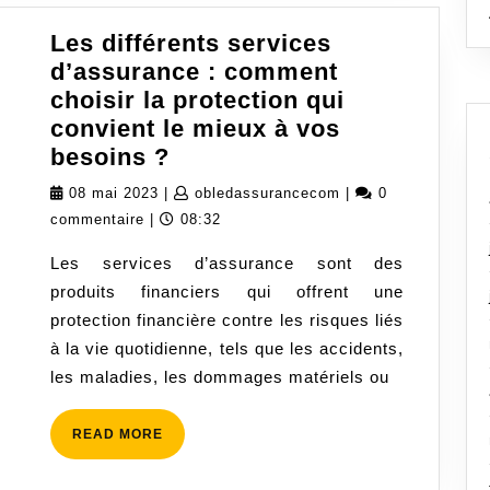
Les différents services
d’assurance : comment
choisir la protection qui
convient le mieux à vos
Les
besoins ?
différents
08
obledassurancecom
08 mai 2023
|
obledassurancecom
|
0
services
mai
commentaire
|
08:32
d’assurance
2023
Les services d’assurance sont des
:
produits financiers qui offrent une
comment
protection financière contre les risques liés
choisir
à la vie quotidienne, tels que les accidents,
la
les maladies, les dommages matériels ou
protection
qui
READ
READ MORE
convient
MORE
le