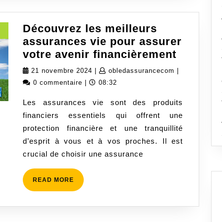
Découvrez les meilleurs
assurances vie pour assurer
Découvr
votre avenir financièrement
les
21
obledassuran
21 novembre 2024
|
obledassurancecom
|
meilleu
novembre
0 commentaire
|
08:32
assuran
2024
Les assurances vie sont des produits
vie
financiers essentiels qui offrent une
pour
protection financière et une tranquillité
assurer
d’esprit à vous et à vos proches. Il est
votre
crucial de choisir une assurance
avenir
financi
READ
READ MORE
MORE