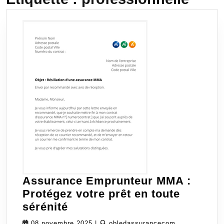
Assurance Emprunteur MMA :
Protégez votre prêt en toute
Assurance
sérénité
Emprunteur
08
obledassuran
08 novembre 2025
|
obledassurancecom