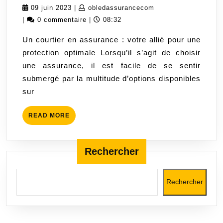
rôle
09
obledassurancecom
09 juin 2023
|
obledassurancecom
essentiel
juin
|
0 commentaire
|
08:32
du
2023
Un courtier en assurance : votre allié pour une
courtier
protection optimale Lorsqu’il s’agit de choisir
en
une assurance, il est facile de se sentir
assurance
submergé par la multitude d’options disponibles
pour
sur
une
protection
READ
READ MORE
optimale
MORE
Rechercher
Rechercher