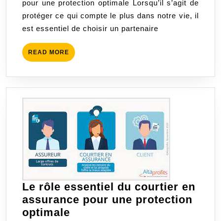
pour une protection optimale Lorsqu’il s’agit de
de
protéger ce qui compte le plus dans notre vie, il
confiance
est essentiel de choisir un partenaire
pour
une
READ
READ MORE
protection
MORE
optimale
Le rôle essentiel du courtier en
assurance pour une protection
Le
optimale