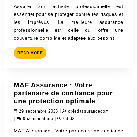
Assurance
2025
Assurer son activité professionnelle est
Professionnelle
essentiel pour se protéger contre les risques et
pour
les imprévus. La meilleure assurance
Protéger
professionnelle est celle qui offre une
Votre
couverture complète et adaptée aux besoins
Entreprise
READ
READ MORE
MORE
MAF Assurance : Votre
partenaire de confiance pour
MAF
une protection optimale
Assurance
29
obledassura
29 septembre 2023
|
obledassurancecom
:
septembre
|
0 commentaire
|
08:32
Votre
2023
MAF Assurance : Votre partenaire de confiance
partenaire