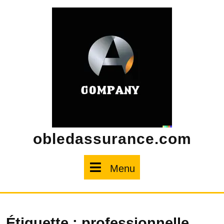
Skip
to
content
obledassurance.com
Menu
Menu
Étiquette :
professionnelle