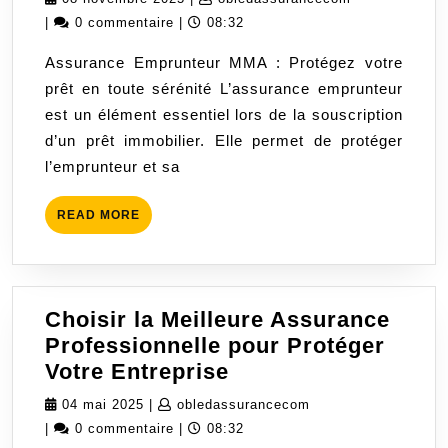
MMA
novembre
|
0 commentaire
|
08:32
:
2025
Assurance Emprunteur MMA : Protégez votre
Protégez
prêt en toute sérénité L’assurance emprunteur
votre
est un élément essentiel lors de la souscription
prêt
d’un prêt immobilier. Elle permet de protéger
en
l’emprunteur et sa
toute
sérénité
READ
READ MORE
MORE
Choisir la Meilleure Assurance
Professionnelle pour Protéger
Choisir
Votre Entreprise
la
04
obledassurancecom
04 mai 2025
|
obledassurancecom
Meilleure
mai
|
0 commentaire
|
08:32