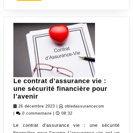
MORE
croissance
du
patrimoine
Le contrat d’assurance vie :
une sécurité financière pour
Le
l’avenir
contrat
26
obledassuran
26 décembre 2023
|
obledassurancecom
d’assurance
décembre
|
0 commentaire
|
08:32
vie
2023
Le contrat d’assurance vie : une sécurité
:
financière pour l’avenir L’assurance vie est un