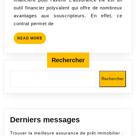
une
outil financier polyvalent qui offre de nombreux
sécurité
avantages aux souscripteurs. En effet, ce
financière
contrat permet de
pour
l’avenir
READ
READ MORE
MORE
Rechercher
Rechercher
Derniers messages
Trouver la meilleure assurance de prêt immobilier :