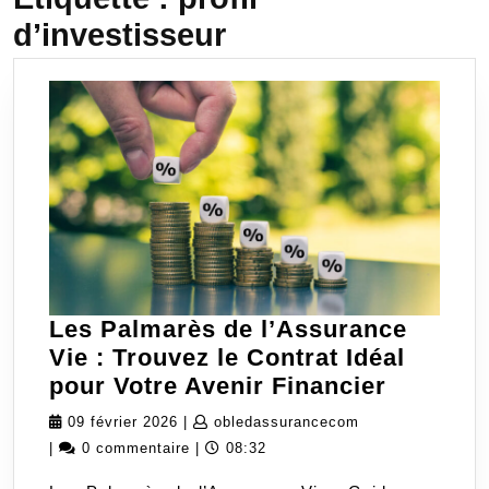
d’investisseur
Les Palmarès de l’Assurance
Vie : Trouvez le Contrat Idéal
Les
pour Votre Avenir Financier
Palmarè
09
obledassurancec
09 février 2026
|
obledassurancecom
de
février
|
0 commentaire
|
08:32
l’Assur
2026