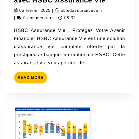
avec HSBC Assurance Vie
Votre
06
obledassurancec
06 février 2025
|
obledassurancecom
Avenir
février
|
0 commentaire
|
08:32
Financier
2025
HSBC Assurance Vie : Protégez Votre Avenir
avec
Financier HSBC Assurance Vie est une solution
HSBC
d’assurance vie complète offerte par la
Assuranc
prestigieuse banque internationale HSBC. Cette
Vie
assurance vie vous permet de
READ
READ MORE
MORE