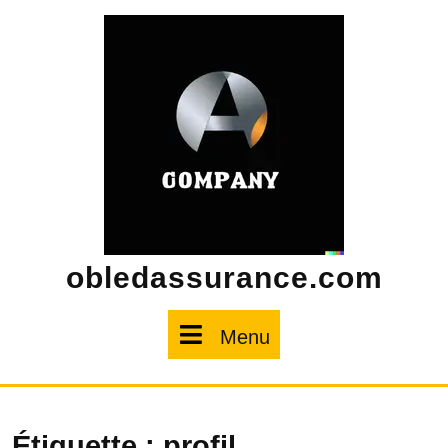
Skip
to
content
obledassurance.com
Menu
Menu
Étiquette :
profil