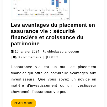
Les avantages du placement en
assurance vie : sécurité
financière et croissance du
Les
patrimoine
avantages
10
obledassurancec
10 janvier 2024
|
obledassurancecom
du
janvier
|
0 commentaire
|
08:32
placement
2024
L’assurance vie est un outil de placement
en
financier qui offre de nombreux avantages aux
assurance
investisseurs. Que vous soyez un novice en
vie
matière d’investissement ou un investisseur
:
chevronné, l’assurance vie peut
sécurité
financière
READ
READ MORE
et