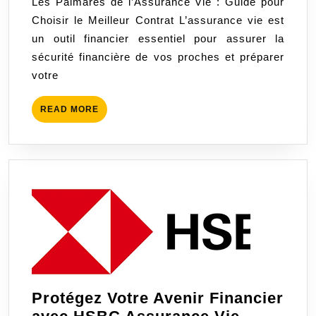
Les Palmarès de l’Assurance Vie : Guide pour
Vie
Choisir le Meilleur Contrat L’assurance vie est
:
un outil financier essentiel pour assurer la
Trouvez
sécurité financière de vos proches et préparer
le
votre
Contrat
Idéal
READ
READ MORE
pour
MORE
Votre
Avenir
Financie
Protégez Votre Avenir Financier
Protégez