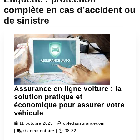
complète en cas d’accident ou
de sinistre
Assurance en ligne voiture : la
solution pratique et
économique pour assurer votre
Assurance
véhicule
en
11
obledassurance
11 octobre 2023
|
obledassurancecom
ligne
octobre
|
0 commentaire
|
08:32
voiture
2023