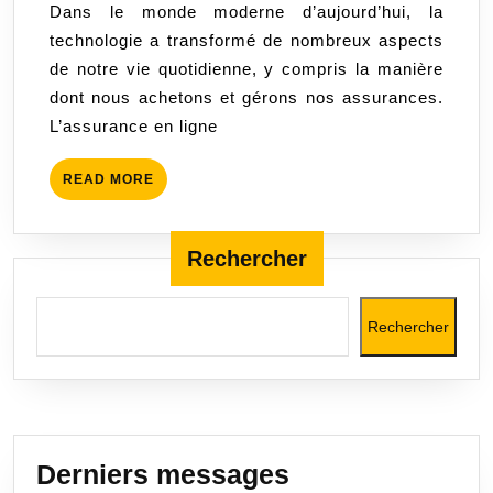
Dans le monde moderne d’aujourd’hui, la
:
technologie a transformé de nombreux aspects
la
de notre vie quotidienne, y compris la manière
solution
dont nous achetons et gérons nos assurances.
pratique
L’assurance en ligne
et
économique
READ
READ MORE
pour
MORE
assurer
votre
Rechercher
véhicule
Rechercher
Derniers messages