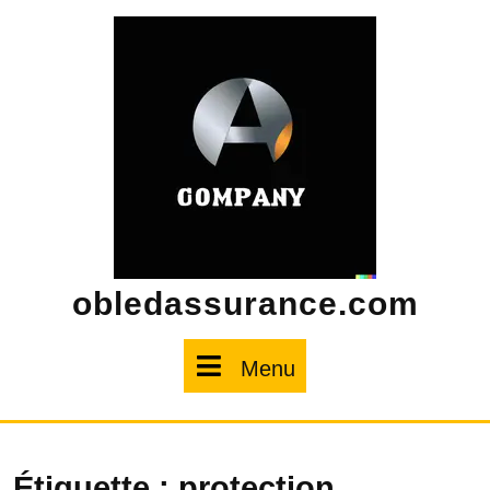
Skip
to
content
obledassurance.com
Menu
Menu
Étiquette :
protection