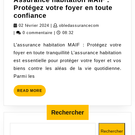
Protégez votre foyer en toute
Assurance
confiance
habitation
02
obledassurancec
02 février 2024
|
obledassurancecom
MAIF
février
|
0 commentaire
|
08:32
:
2024
L’assurance habitation MAIF : Protégez votre
Protégez
foyer en toute tranquillité L’assurance habitation
votre
est essentielle pour protéger votre foyer et vos
foyer
biens contre les aléas de la vie quotidienne.
en
Parmi les
toute
confiance
READ
READ MORE
MORE
Rechercher
Rechercher