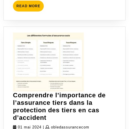
Votre
READ
READ MORE
Véhicule
MORE
Comprendre l’importance de
l’assurance tiers dans la
protection des tiers en cas
Comprendre
d’accident
l’importance
01
obledassurancecom
01 mai 2024
|
obledassurancecom