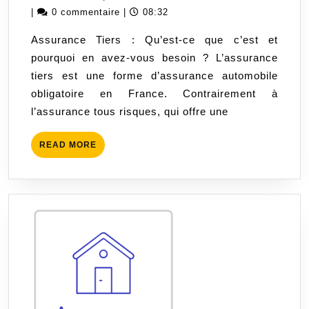
de
mai
|
0 commentaire
|
08:32
l’assurance
2024
Assurance Tiers : Qu’est-ce que c’est et
tiers
pourquoi en avez-vous besoin ? L’assurance
dans
tiers est une forme d’assurance automobile
la
obligatoire en France. Contrairement à
protection
l’assurance tous risques, qui offre une
des
tiers
READ
READ MORE
en
MORE
cas
d’accident