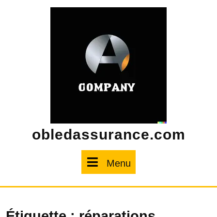
Skip
to
content
obledassurance.com
Menu
Menu
Étiquette :
réparations