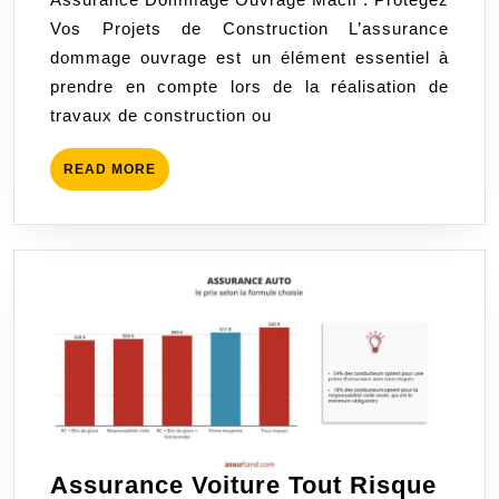
l’Assurance
Vos Projets de Construction L’assurance
Dommage
dommage ouvrage est un élément essentiel à
Ouvrage
prendre en compte lors de la réalisation de
Macif
travaux de construction ou
READ
READ MORE
MORE
Assurance Voiture Tout Risque