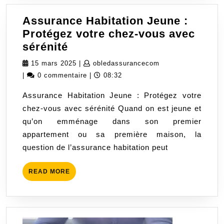
Assurance Habitation Jeune :
Protégez votre chez-vous avec
Assurance
sérénité
Habitation
15
obledassuranceco
15 mars 2025
|
obledassurancecom
Jeune
mars
|
0 commentaire
|
08:32
:
2025
Assurance Habitation Jeune : Protégez votre
Protégez
chez-vous avec sérénité Quand on est jeune et
votre
qu’on emménage dans son premier
chez-
appartement ou sa première maison, la
vous
question de l’assurance habitation peut
avec
sérénité
READ
READ MORE
MORE