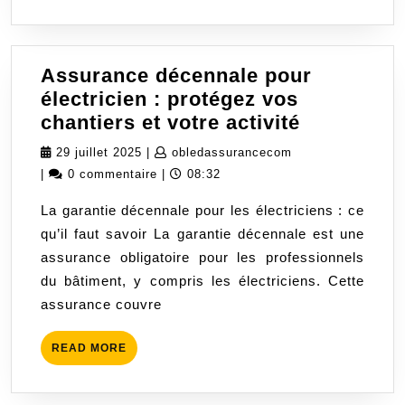
Cond
Assurance décennale pour
électricien : protégez vos
Assuranc
chantiers et votre activité
décennale
29
obledassuranceco
29 juillet 2025
|
obledassurancecom
pour
juillet
|
0 commentaire
|
08:32
électricie
2025
La garantie décennale pour les électriciens : ce
:
qu’il faut savoir La garantie décennale est une
protégez
assurance obligatoire pour les professionnels
vos
du bâtiment, y compris les électriciens. Cette
chantiers
assurance couvre
et
votre
READ
READ MORE
activité
MORE