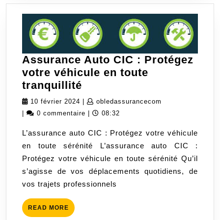
Assurance Auto CIC : Protégez
votre véhicule en toute
Assurance
tranquillité
Auto
10
obledassurancec
10 février 2024
|
obledassurancecom
CIC
février
|
0 commentaire
|
08:32
:
2024
L’assurance auto CIC : Protégez votre véhicule
Protégez
en toute sérénité L’assurance auto CIC :
votre
Protégez votre véhicule en toute sérénité Qu’il
véhicule
s’agisse de vos déplacements quotidiens, de
en
vos trajets professionnels
toute
tranquillité
READ
READ MORE
MORE