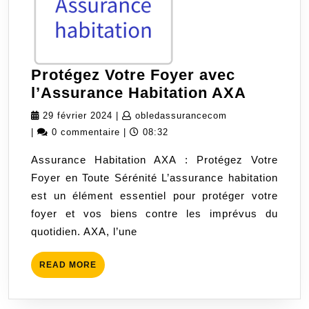
Protégez Votre Foyer avec
Protége
l’Assurance Habitation AXA
Votre
29
obledassurancec
29 février 2024
|
obledassurancecom
Foyer
février
|
0 commentaire
|
08:32
avec
2024
Assurance Habitation AXA : Protégez Votre
l’Assur
Foyer en Toute Sérénité L’assurance habitation
Habitati
est un élément essentiel pour protéger votre
AXA
foyer et vos biens contre les imprévus du
quotidien. AXA, l’une
READ
READ MORE
MORE