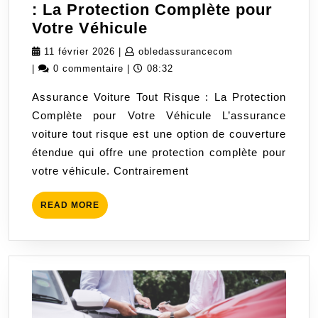
: La Protection Complète pour
Assurance
Votre Véhicule
Voiture
11
obledassurancec
11 février 2026
|
obledassurancecom
Tout
février
|
0 commentaire
|
08:32
Risque
2026
Assurance Voiture Tout Risque : La Protection
:
Complète pour Votre Véhicule L’assurance
La
voiture tout risque est une option de couverture
Protection
étendue qui offre une protection complète pour
Complète
votre véhicule. Contrairement
pour
Votre
READ
READ MORE
Véhicule
MORE