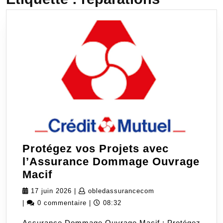
Protégez vos Projets avec
l’Assurance Dommage Ouvrage
Protégez
Macif
vos
17
obledassurancecom
17 juin 2026
|
obledassurancecom
Projets
juin
|
0 commentaire
|
08:32
avec
2026
Assurance Dommage Ouvrage Macif : Protégez