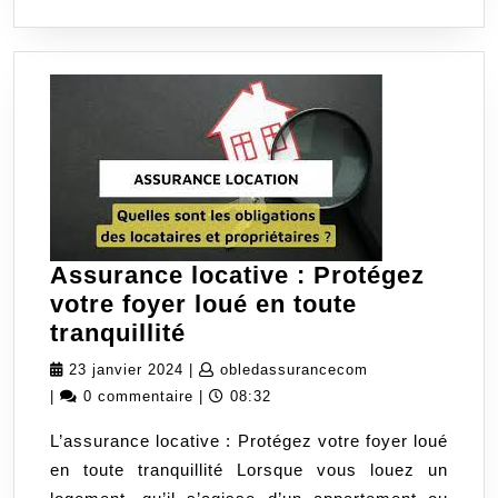
Assurance locative : Protégez
votre foyer loué en toute
Assurance
tranquillité
locative
23
obledassurancec
23 janvier 2024
|
obledassurancecom
:
janvier
|
0 commentaire
|
08:32
Protégez
2024
L’assurance locative : Protégez votre foyer loué
votre
en toute tranquillité Lorsque vous louez un
foyer