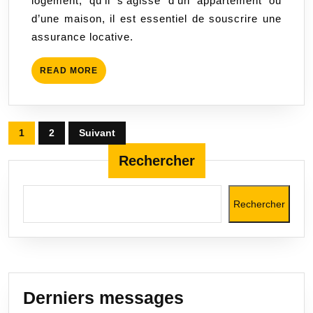
logement, qu’il s’agisse d’un appartement ou
loué
d’une maison, il est essentiel de souscrire une
en
assurance locative.
toute
tranquillité
READ
READ MORE
MORE
Pagination
1
2
Suivant
des
Rechercher
publications
Rechercher
Derniers messages