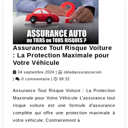
Assurance Tout Risque Voiture
: La Protection Maximale pour
Assurance
Votre Véhicule
Tout
04
obledassura
04 septembre 2024
|
obledassurancecom
Risque
septembre
|
0 commentaire
|
08:32
Voiture
2024
Assurance Tout Risque Voiture : La Protection
:
Maximale pour Votre Véhicule L’assurance tout
La
risque voiture est une formule d’assurance
Protection
complète qui offre une protection maximale à
Maximale
votre véhicule. Contrairement à
pour