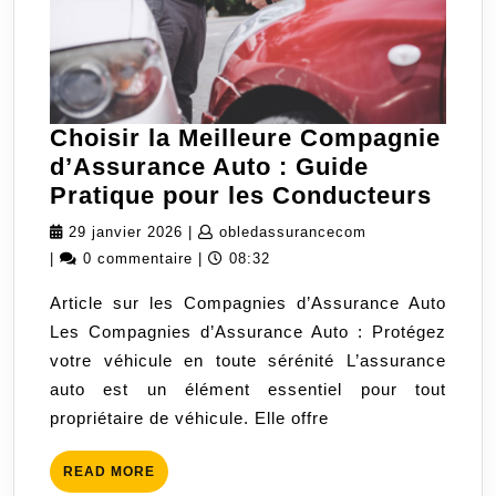
Choisir la Meilleure Compagnie
d’Assurance Auto : Guide
Chois
Pratique pour les Conducteurs
la
29
obledassurancec
29 janvier 2026
|
obledassurancecom
Meill
janvier
|
0 commentaire
|
08:32
Comp
2026
Article sur les Compagnies d’Assurance Auto
d’As
Les Compagnies d’Assurance Auto : Protégez
Auto
votre véhicule en toute sérénité L’assurance
:
auto est un élément essentiel pour tout
Guid
propriétaire de véhicule. Elle offre
Prat
pour
READ
READ MORE
les
MORE