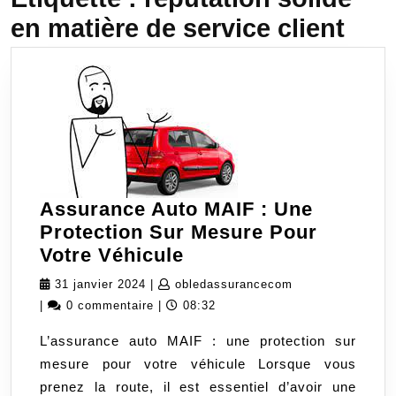
en matière de service client
Assurance Auto MAIF : Une
Protection Sur Mesure Pour
Assurance
Votre Véhicule
Auto
31
obledassurancec
31 janvier 2024
|
obledassurancecom
MAIF
janvier
|
0 commentaire
|
08:32
:
2024
L’assurance auto MAIF : une protection sur
Une
mesure pour votre véhicule Lorsque vous
Protection
prenez la route, il est essentiel d’avoir une
Sur