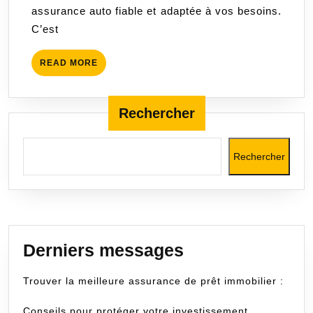
assurance auto fiable et adaptée à vos besoins.
Mesure
C’est
Pour
Votre
READ
READ MORE
Véhicule
MORE
Rechercher
Rechercher
Derniers messages
Trouver la meilleure assurance de prêt immobilier :
Conseils pour protéger votre investissement