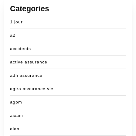
Categories
1 jour
a2
accidents
active assurance
adh assurance
agira assurance vie
agpm
aixam
alan