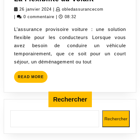
Provisoire
26
obledassurancec
26 janvier 2024
|
obledassurancecom
Voiture
janvier
|
0 commentaire
|
08:32
:
2024
L’assurance provisoire voiture : une solution
La
flexible pour les conducteurs Lorsque vous
Flexibilité
avez besoin de conduire un véhicule
au
temporairement, que ce soit pour un court
Volant
séjour, un déménagement ou tout
READ
READ MORE
MORE
Rechercher
Rechercher