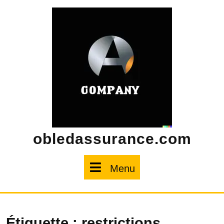
Skip
to
content
obledassurance.com
Menu
Menu
Étiquette :
restrictions