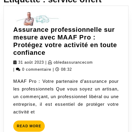
Assurance professionnelle sur
mesure avec MAAF Pro :
Protégez votre activité en toute
Assurance
confiance
professionnelle
31
obledassurancecom
31 août 2023
|
obledassurancecom
sur
août
|
0 commentaire
|
08:32
mesure
2023
MAAF Pro : Votre partenaire d’assurance pour
avec
les professionnels Que vous soyez un artisan,
MAAF
un commerçant, un professionnel libéral ou une
Pro
entreprise, il est essentiel de protéger votre
:
activité et
Protégez
votre
READ
READ MORE
activité
MORE