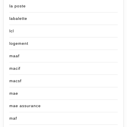
la poste
labalette
lcl
logement
maaf
macif
macsf
mae
mae assurance
maf