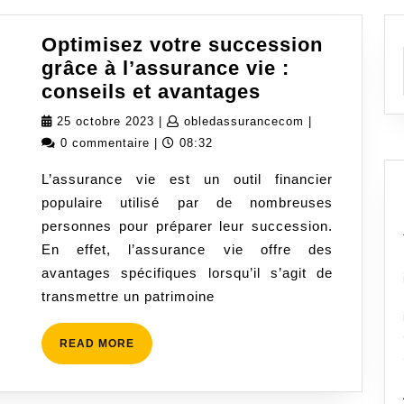
Optimisez votre succession
grâce à l’assurance vie :
Optimisez
conseils et avantages
votre
25
obledassurance
25 octobre 2023
|
obledassurancecom
|
succession
octobre
0 commentaire
|
08:32
grâce
2023
L’assurance vie est un outil financier
à
populaire utilisé par de nombreuses
l’assurance
personnes pour préparer leur succession.
vie
En effet, l’assurance vie offre des
:
avantages spécifiques lorsqu’il s’agit de
conseils
transmettre un patrimoine
et
avantages
READ
READ MORE
MORE