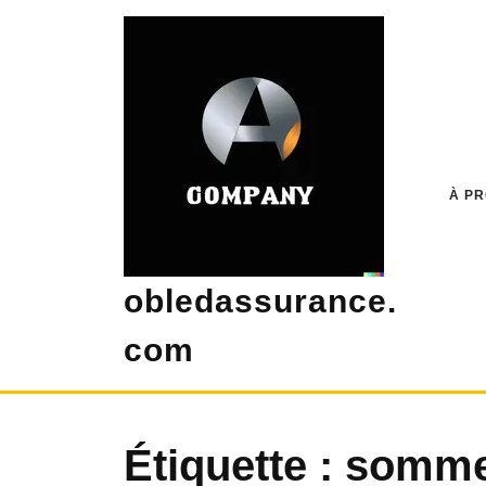
Skip
to
content
À P
obledassurance.
com
Étiquette :
sommes