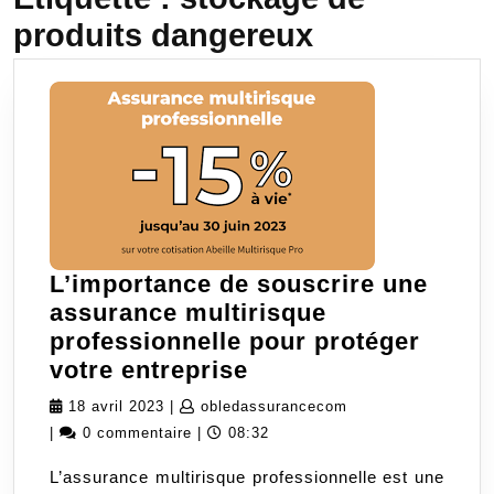
produits dangereux
L’importance de souscrire une
assurance multirisque
professionnelle pour protéger
L’importance
votre entreprise
de
18
obledassurancecom
18 avril 2023
|
obledassurancecom
souscrire
avril
|
0 commentaire
|
08:32
une
2023
L’assurance multirisque professionnelle est une
assurance