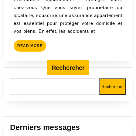
avec
chez-vous Que vous soyez propriétaire ou
une
locataire, souscrire une assurance appartement
assurance
est essentiel pour protéger votre domicile et
appartement
vos biens. En effet, les accidents et
complète
READ
READ MORE
MORE
Rechercher
Rechercher
Derniers messages