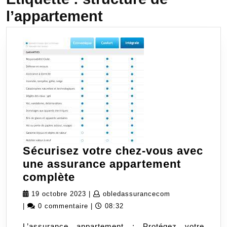
l’appartement
Sécurisez votre chez-vous avec
une assurance appartement
Sécurisez
complète
votre
19
obledassurance
19 octobre 2023
|
obledassurancecom
chez-
octobre
|
0 commentaire
|
08:32
vous
2023
L’assurance appartement : Protégez votre