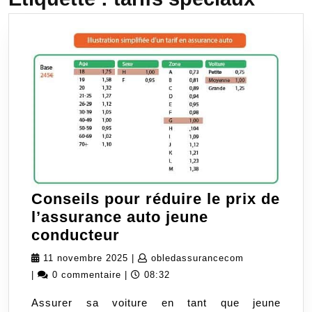
Conseils pour réduire le prix de
l’assurance auto jeune
Conseils
conducteur
pour
11
obledassuran
11 novembre 2025
|
obledassurancecom
réduire
novembre
|
0 commentaire
|
08:32
le
2025
Assurer sa voiture en tant que jeune
prix