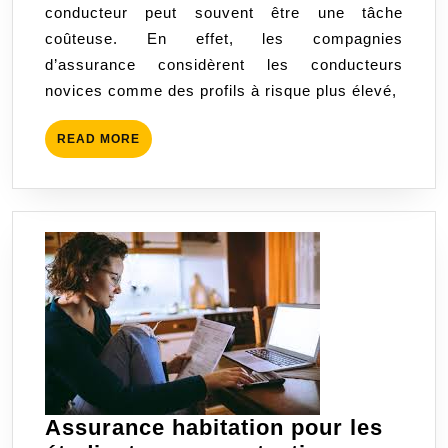
conducteur peut souvent être une tâche
de
coûteuse. En effet, les compagnies
l’assurance
d’assurance considèrent les conducteurs
auto
novices comme des profils à risque plus élevé,
jeune
conducteur
READ
READ MORE
MORE
Assurance habitation pour les