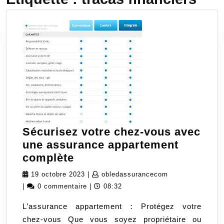
Sécurisez votre chez-vous avec
une assurance appartement
Sécurisez
complète
votre
19
obledassurance
19 octobre 2023
|
obledassurancecom
chez-
octobre
|
0 commentaire
|
08:32
vous
2023
L’assurance appartement : Protégez votre
avec
chez-vous Que vous soyez propriétaire ou
une