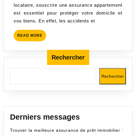
locataire, souscrire une assurance appartement
assurance
est essentiel pour protéger votre domicile et
appartement
vos biens. En effet, les accidents et
complète
READ
READ MORE
MORE
Rechercher
Rechercher
Derniers messages
Trouver la meilleure assurance de prêt immobilier :