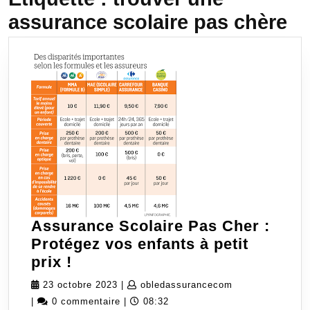
assurance scolaire pas chère
Assurance Scolaire Pas Cher :
Protégez vos enfants à petit
Assurance
prix !
Scolaire
23
obledassurance
23 octobre 2023
|
obledassurancecom
Pas
octobre
|
0 commentaire
|
08:32