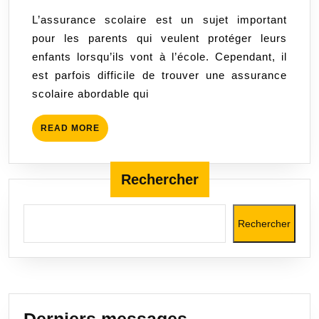
Cher
2023
L’assurance scolaire est un sujet important
:
pour les parents qui veulent protéger leurs
Protégez
enfants lorsqu’ils vont à l’école. Cependant, il
vos
est parfois difficile de trouver une assurance
enfants
scolaire abordable qui
à
petit
READ
READ MORE
prix
MORE
!
Rechercher
Rechercher