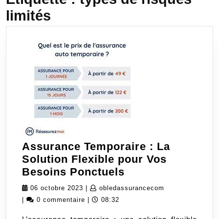
limités
Assurance Temporaire : La
Solution Flexible pour Vos
Assurance
Besoins Ponctuels
Temporaire
06
obledassurance
06 octobre 2023
|
obledassurancecom
:
octobre
|
0 commentaire
|
08:32
La
2023