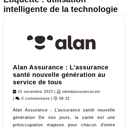
intelligente de la technologie
Alan Assurance : L’assurance
santé nouvelle génération au
Alan
service de tous
Assurance
15
obledassuran
15 novembre 2023
|
obledassurancecom
:
novembre
|
0 commentaire
|
08:32
L’assurance
2023
Alan Assurance : L’assurance santé nouvelle
santé
génération De nos jours, la santé est une
nouvelle
préoccupation majeure pour chacun d’entre
génération