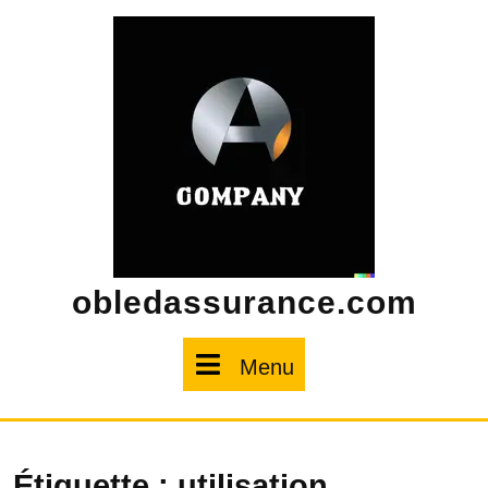
Skip
to
content
obledassurance.com
Menu
Menu
Étiquette :
utilisation