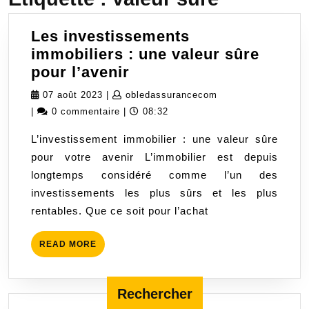
Les investissements
immobiliers : une valeur sûre
Les
pour l’avenir
investissements
07
obledassurancecom
07 août 2023
|
obledassurancecom
immobiliers
août
|
0 commentaire
|
08:32
:
2023
L’investissement immobilier : une valeur sûre
une
pour votre avenir L’immobilier est depuis
valeur
longtemps considéré comme l’un des
sûre
investissements les plus sûrs et les plus
pour
rentables. Que ce soit pour l’achat
l’avenir
READ
READ MORE
MORE
Rechercher