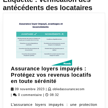
antécédents des locataires
Assurance loyers impayés :
Protégez vos revenus locatifs
Assurance
en toute sérénité
loyers
09
obledassuran
09 novembre 2023
|
obledassurancecom
impayés
novembre
|
0 commentaire
|
08:32
:
2023
L’assurance loyers impayés : une protection
Protégez