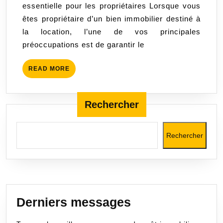
essentielle pour les propriétaires Lorsque vous
vos
êtes propriétaire d’un bien immobilier destiné à
revenus
la location, l’une de vos principales
locatifs
préoccupations est de garantir le
en
toute
READ
READ MORE
sérénité
MORE
Rechercher
Rechercher
Derniers messages