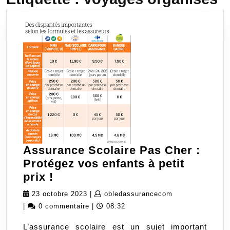
Assurance Scolaire Pas Cher :
Protégez vos enfants à petit
Assurance
prix !
Scolaire
23
obledassurance
23 octobre 2023
|
obledassurancecom
Pas
octobre
|
0 commentaire
|
08:32
Cher
2023
L’assurance scolaire est un sujet important
: