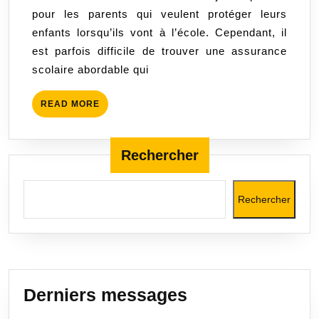
pour les parents qui veulent protéger leurs
Protégez
enfants lorsqu’ils vont à l’école. Cependant, il
vos
est parfois difficile de trouver une assurance
enfants
scolaire abordable qui
à
petit
READ
READ MORE
prix
MORE
!
Rechercher
Rechercher
Derniers messages