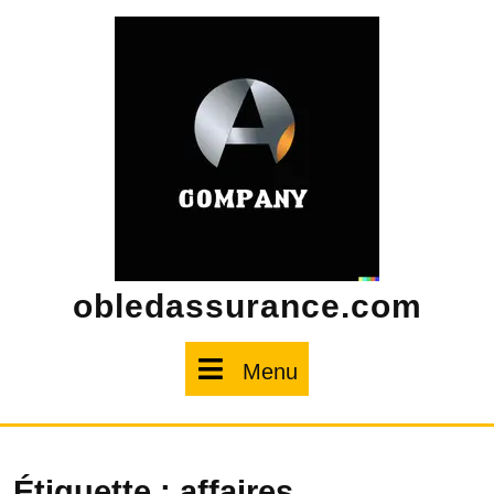
Skip
to
content
obledassurance.com
Menu
Menu
Étiquette :
affaires