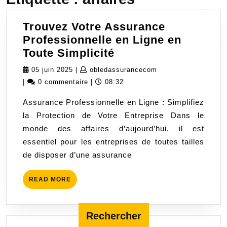
Trouvez Votre Assurance
Professionnelle en Ligne en
Trouvez
Toute Simplicité
Votre
05
obledassurancecom
05 juin 2025
|
obledassurancecom
Assurance
juin
|
0 commentaire
|
08:32
Professionnelle
2025
Assurance Professionnelle en Ligne : Simplifiez
en
la Protection de Votre Entreprise Dans le
Ligne
monde des affaires d’aujourd’hui, il est
en
essentiel pour les entreprises de toutes tailles
Toute
de disposer d’une assurance
Simplicité
READ
READ MORE
MORE
Rechercher