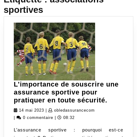
sportives
L’importance de souscrire une
assurance sportive pour
L’import
pratiquer en toute sécurité.
de
14
obledassurancecom
14 mai 2023
|
obledassurancecom
souscrir
mai
|
0 commentaire
|
08:32
une
2023
L’assurance sportive : pourquoi est-ce
assuran