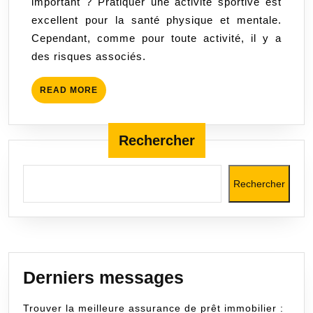
important ? Pratiquer une activité sportive est
sportive
excellent pour la santé physique et mentale.
pour
Cependant, comme pour toute activité, il y a
pratique
des risques associés.
en
toute
READ
READ MORE
sécurité.
MORE
Rechercher
Rechercher
Derniers messages
Trouver la meilleure assurance de prêt immobilier :