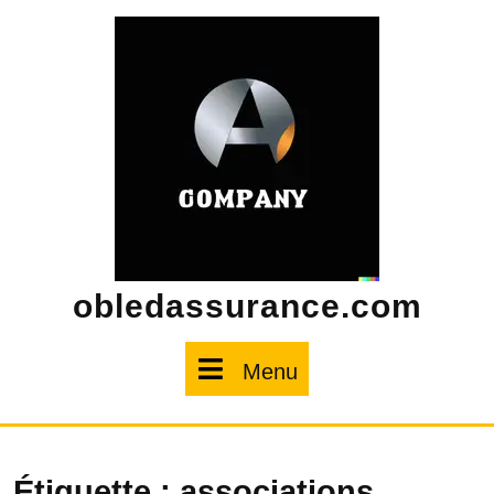
Skip
to
content
obledassurance.com
Menu
Menu
Étiquette :
associations