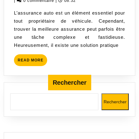
octobre
|
0 commentaire
|
08:32
:
2023
L’assurance auto est un élément essentiel pour
Trouvez
tout propriétaire de véhicule. Cependant,
la
trouver la meilleure assurance peut parfois être
meilleure
une tâche complexe et fastidieuse.
offre
Heureusement, il existe une solution pratique
en
quelques
READ
READ MORE
clics
MORE
!
Rechercher
Rechercher