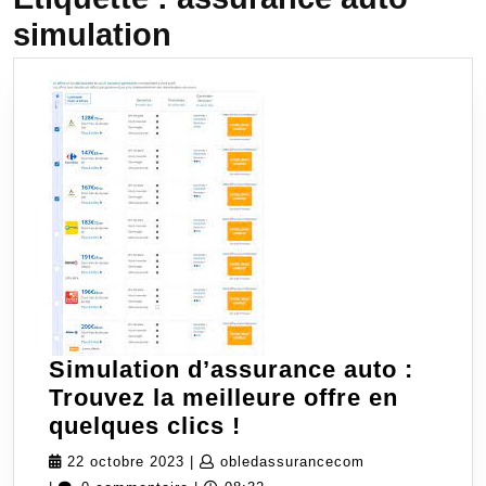
simulation
Simulation d’assurance auto :
Trouvez la meilleure offre en
Simulation
quelques clics !
d’assurance
22
obledassurance
22 octobre 2023
|
obledassurancecom
auto