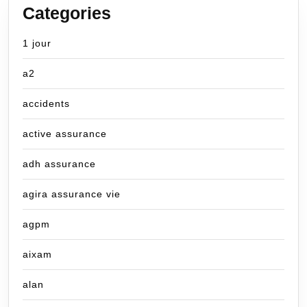
Categories
1 jour
a2
accidents
active assurance
adh assurance
agira assurance vie
agpm
aixam
alan