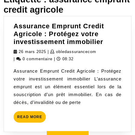
credit agricole
Assurance Emprunt Credit
Agricole : Protégez votre
Assuran
investissement immobilier
Emprunt
26
obledassuranceco
26 mars 2025
|
obledassurancecom
Credit
mars
|
0 commentaire
|
08:32
Agricole
2025
Assurance Emprunt Credit Agricole : Protégez
:
votre investissement immobilier L’assurance
Protégez
emprunt est un élément essentiel lors de la
votre
souscription d’un prêt immobilier. En cas de
investis
décès, d’invalidité ou de perte
immobili
READ
READ MORE
MORE