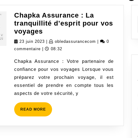
Chapka Assurance : La
tranquillité d’esprit pour vos
Chapka
voyages
Assurance
23
obledassurancecom
23 juin 2023
|
obledassurancecom
|
0
:
juin
commentaire
|
08:32
La
2023
Chapka Assurance : Votre partenaire de
tranquillité
confiance pour vos voyages Lorsque vous
d’esprit
préparez votre prochain voyage, il est
pour
essentiel de prendre en compte tous les
vos
aspects de votre sécurité, y
voyages
READ
READ MORE
MORE