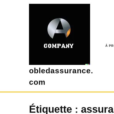
Skip
to
content
À P
obledassurance.
com
Étiquette :
assura