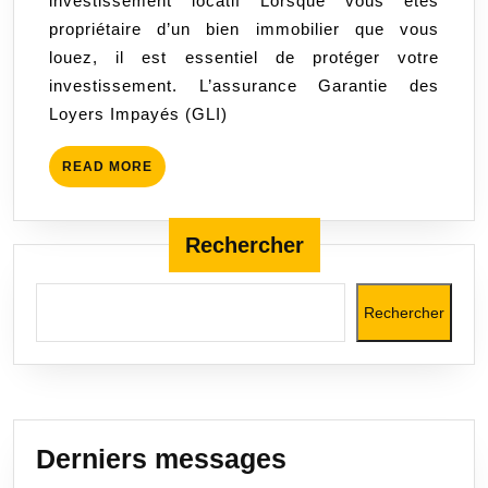
investissement locatif Lorsque vous êtes
revenus
propriétaire d’un bien immobilier que vous
locatifs
louez, il est essentiel de protéger votre
avec
investissement. L’assurance Garantie des
tranquillité
Loyers Impayés (GLI)
READ
READ MORE
MORE
Rechercher
Rechercher
Derniers messages