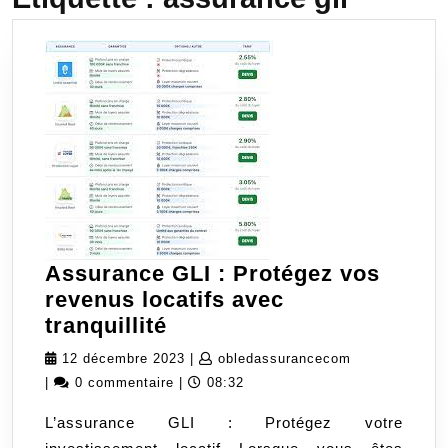
Assurance GLI : Protégez vos
revenus locatifs avec
Assurance
tranquillité
GLI
12
obledassuran
12 décembre 2023
|
obledassurancecom
:
décembre
|
0 commentaire
|
08:32
Protégez
2023
L’assurance GLI : Protégez votre
vos