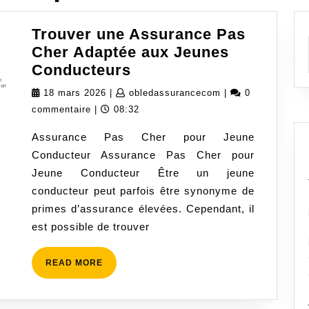
Trouver une Assurance Pas
Cher Adaptée aux Jeunes
Trouver
Conducteurs
une
18
obledassuranceco
18 mars 2026
|
obledassurancecom
|
0
Assurance
mars
commentaire
|
08:32
Pas
2026
Assurance Pas Cher pour Jeune
Cher
Conducteur Assurance Pas Cher pour
Adaptée
Jeune Conducteur Être un jeune
aux
conducteur peut parfois être synonyme de
Jeunes
primes d’assurance élevées. Cependant, il
Conducteurs
est possible de trouver
READ
READ MORE
MORE