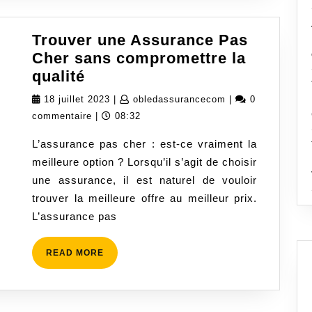
Trouver une Assurance Pas
Cher sans compromettre la
Trouver
qualité
une
18
obledassurancec
18 juillet 2023
|
obledassurancecom
|
0
Assurance
juillet
commentaire
|
08:32
Pas
2023
L’assurance pas cher : est-ce vraiment la
Cher
meilleure option ? Lorsqu’il s’agit de choisir
sans
une assurance, il est naturel de vouloir
compromettre
trouver la meilleure offre au meilleur prix.
la
L’assurance pas
qualité
READ
READ MORE
MORE