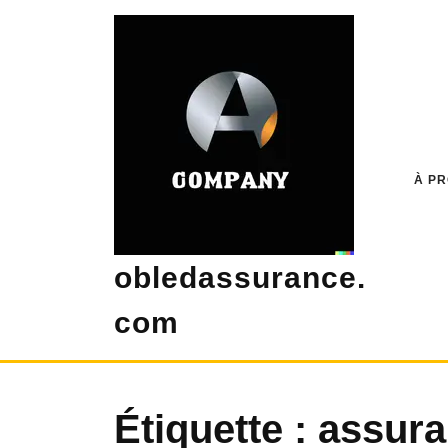
Skip
to
content
À P
obledassurance.
com
Étiquette :
assura