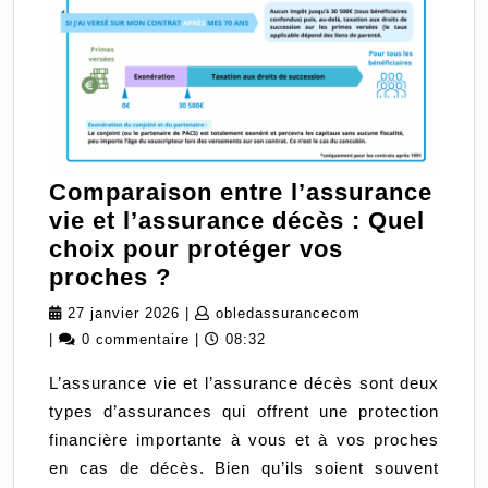
Comparaison entre l’assurance
vie et l’assurance décès : Quel
choix pour protéger vos
Comparaison
proches ?
entre
27
obledassurancec
27 janvier 2026
|
obledassurancecom
l’assurance
janvier
|
0 commentaire
|
08:32
vie
2026
L’assurance vie et l’assurance décès sont deux
et
types d’assurances qui offrent une protection
l’assurance
financière importante à vous et à vos proches
décès
en cas de décès. Bien qu’ils soient souvent
: