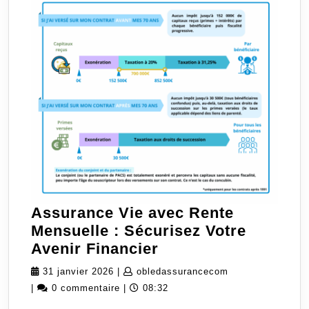
Assurance Vie avec Rente
Mensuelle : Sécurisez Votre
Assurance
Avenir Financier
Vie
31
obledassurancec
31 janvier 2026
|
obledassurancecom
avec
janvier
|
0 commentaire
|
08:32
Rente
2026