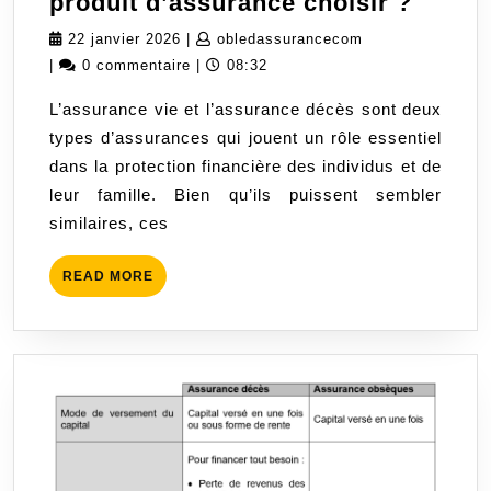
Compa
produit d’assurance choisir ?
entre
22
obledassurancec
22 janvier 2026
|
obledassurancecom
l’assu
janvier
|
0 commentaire
|
08:32
vie
2026
L’assurance vie et l’assurance décès sont deux
et
types d’assurances qui jouent un rôle essentiel
l’assu
dans la protection financière des individus et de
décès
leur famille. Bien qu’ils puissent sembler
:
similaires, ces
Quel
produi
READ
READ MORE
d’ass
MORE
choisi
?