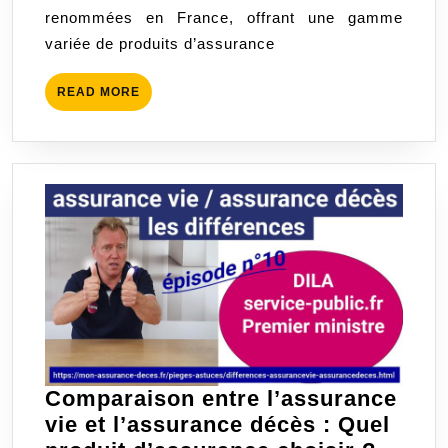
renommées en France, offrant une gamme
Assure
variée de produits d’assurance
pour
des
READ
READ MORE
Inform
MORE
Person
Comparaison entre l’assurance
vie et l’assurance décès : Quel