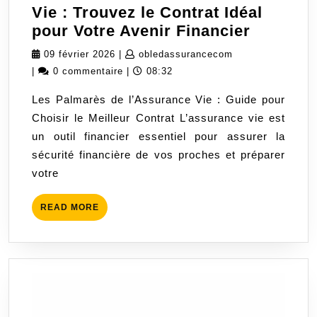
Vie : Trouvez le Contrat Idéal
Les
pour Votre Avenir Financier
Palmarè
09
obledassurancec
09 février 2026
|
obledassurancecom
de
février
|
0 commentaire
|
08:32
l’Assur
2026
Les Palmarès de l’Assurance Vie : Guide pour
Vie
Choisir le Meilleur Contrat L’assurance vie est
:
un outil financier essentiel pour assurer la
Trouvez
sécurité financière de vos proches et préparer
le
votre
Contrat
Idéal
READ
READ MORE
pour
MORE
Votre
Avenir
Financie