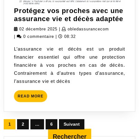
Protégez vos proches avec une
Prot
assurance vie et décès adaptée
vos
02
obledassuran
02 décembre 2025
|
obledassurancecom
proc
décembre
|
0 commentaire
|
08:32
avec
2025
L’assurance vie et décès est un produit
une
financier essentiel qui offre une protection
assu
financière à vos proches en cas de décès.
vie
Contrairement à d’autres types d’assurance,
et
l’assurance vie et décès
déc
adap
READ
READ MORE
MORE
Pagination
1
2
…
6
Suivant
des
Rechercher