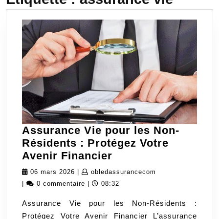
Assurance Vie pour les Non-
Résidents : Protégez Votre
Assurance
Avenir Financier
Vie
06
obledassuranceco
06 mars 2026
|
obledassurancecom
pour
mars
|
0 commentaire
|
08:32
les
2026
Assurance Vie pour les Non-Résidents :
Non-
Protégez Votre Avenir Financier L’assurance
Résidents