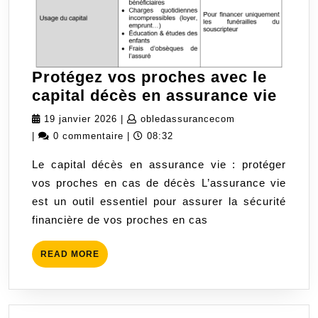
Protégez vos proches avec le
Prot
capital décès en assurance vie
vos
19
obledassurancec
19 janvier 2026
|
obledassurancecom
proc
janvier
|
0 commentaire
|
08:32
avec
2026
Le capital décès en assurance vie : protéger
le
vos proches en cas de décès L’assurance vie
capit
est un outil essentiel pour assurer la sécurité
décè
financière de vos proches en cas
en
assu
READ
READ MORE
vie
MORE