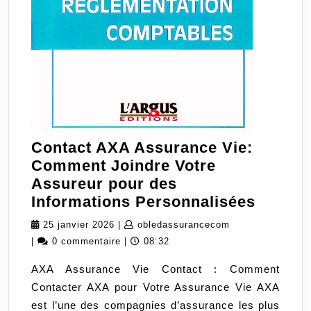
Contact AXA Assurance Vie:
Comment Joindre Votre
Assureur pour des
Contac
Informations Personnalisées
AXA
25
obledassurancec
25 janvier 2026
|
obledassurancecom
Assura
janvier
|
0 commentaire
|
08:32
Vie:
2026
AXA Assurance Vie Contact : Comment
Comme
Contacter AXA pour Votre Assurance Vie AXA
Joindr
est l’une des compagnies d’assurance les plus
Votre