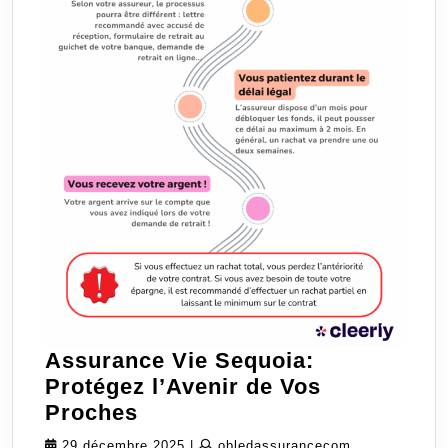
Assurance Vie Sequoia:
Protégez l’Avenir de Vos
Assurance
Proches
Vie
29
obledassuran
29 décembre 2025
|
obledassurancecom