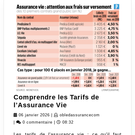
Comprendre les Tarifs de
Comprendre
l’Assurance Vie
les
06
obledassurancec
06 janvier 2026
|
obledassurancecom
Tarifs
janvier
|
0 commentaire
|
08:32
de
2026
Les tarifs de l’assurance vie : ce qu’il faut