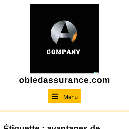
Skip
to
content
obledassurance.com
Menu
Menu
Étiquette :
avantages de