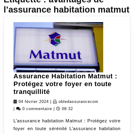
l’assurance habitation matmut
Assurance Habitation Matmut :
Protégez votre foyer en toute
Assurance
tranquillité
Habitation
04
obledassurancec
04 février 2024
|
obledassurancecom
Matmut
février
|
0 commentaire
|
08:32
:
2024
L’assurance habitation Matmut : Protégez votre
Protégez
foyer en toute sérénité L’assurance habitation
votre