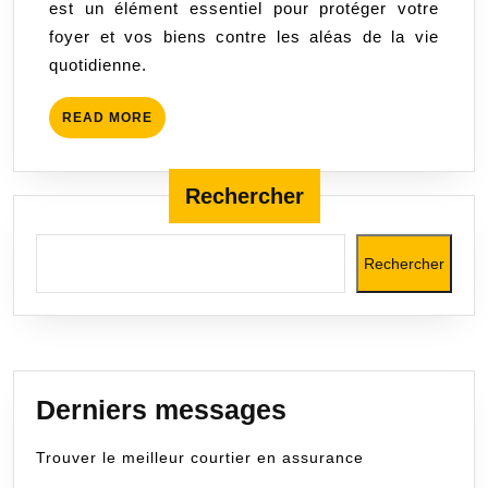
est un élément essentiel pour protéger votre
foyer
foyer et vos biens contre les aléas de la vie
en
quotidienne.
toute
tranquillité
READ
READ MORE
MORE
Rechercher
Rechercher
Derniers messages
Trouver le meilleur courtier en assurance