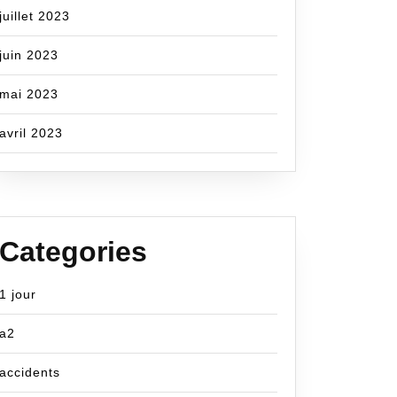
juillet 2023
juin 2023
mai 2023
avril 2023
Categories
1 jour
a2
om
accidents