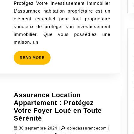
Protégez Votre Investissement Immobilier
propriéta
L’assurance habitation propriétaire est un
:
élément essentiel pour tout propriétaire
protégez
soucieux de protéger son investissement
votre
immobilier. Que vous possédiez une
investis
maison, un
immobili
READ
READ MORE
MORE
Assurance Location
Appartement : Protégez
Votre Foyer Loué en Toute
Assurance
Sérénité
Location
30
obledassura
30 septembre 2024
|
obledassurancecom
|
Appartement