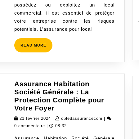
possédez ou exploitez un local
Local
commercial, il est essentiel de protéger
Commercial
votre entreprise contre les risques
Adaptée
potentiels. L’assurance pour local
READ
READ MORE
MORE
Assurance Habitation
Société Générale : La
Protection Complète pour
Assurance
Votre Foyer
Habitation
21
obledassurancec
21 février 2024
|
obledassurancecom
|
Société
février
0 commentaire
|
08:32
Générale
2024
Assurance Habitation Société Générale