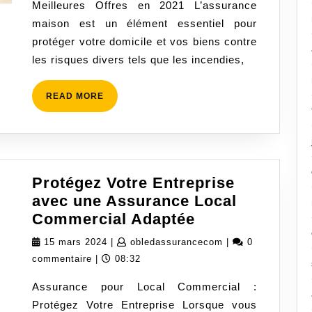
Meilleures Offres en 2021 L’assurance
en
maison est un élément essentiel pour
2021
protéger votre domicile et vos biens contre
les risques divers tels que les incendies,
READ
READ MORE
MORE
Protégez Votre Entreprise
avec une Assurance Local
Protégez
Commercial Adaptée
Votre
15
obledassuranceco
15 mars 2024
|
obledassurancecom
|
0
Entreprise
mars
commentaire
|
08:32
avec
2024
Assurance pour Local Commercial :
une
Protégez Votre Entreprise Lorsque vous
Assurance