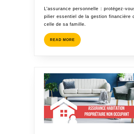
et
juin
L’assurance personnelle : protégez-vou
vos
2025
pilier essentiel de la gestion financièr
proc
celle de sa famille.
avec
une
assu
READ
READ MORE
MORE
perso
comp