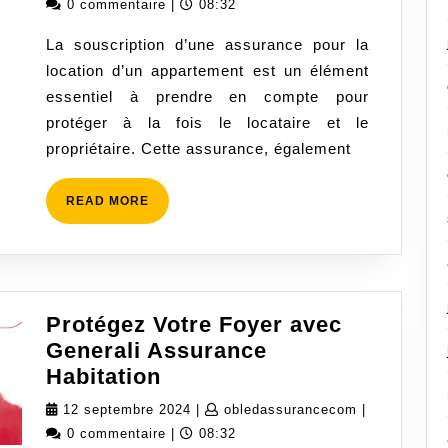
septembre
0 commentaire
|
08:32
:
2024
La souscription d’une assurance pour la
Protégez
location d’un appartement est un élément
Votre
essentiel à prendre en compte pour
Foyer
protéger à la fois le locataire et le
Loué
propriétaire. Cette assurance, également
en
Toute
READ
READ MORE
Sérénité
MORE
Protégez Votre Foyer avec
Generali Assurance
Protégez
Habitation
Votre
12
obledassura
12 septembre 2024
|
obledassurancecom
|
Foyer
septembre
0 commentaire
|
08:32