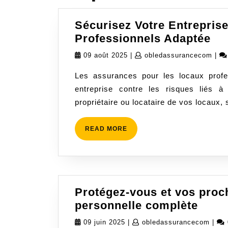
Sécurisez Votre Entrepris
Sé
Professionnels Adaptée
Vo
09
oble
09 août 2025
|
obledassurancecom
|
En
août
Les assurances pour les locaux profes
av
2025
entreprise contre les risques liés 
un
propriétaire ou locataire de vos locaux, 
As
Lo
Pr
READ
READ MORE
MORE
Ad
Protégez-vous et vos proc
Proté
personnelle complète
vous
09
oble
09 juin 2025
|
obledassurancecom
|