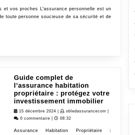
s et vos proches L’assurance personnelle est un
e de toute personne soucieuse de sa sécurité et de
hes
rance
nnelle
lète
Guide complet de
l’assurance habitation
propriétaire : protégez votre
Guide
investissement immobilier
complet
15
obledassuran
15 décembre 2024
|
obledassurancecom
|
de
décembre
0 commentaire
|
08:32
l’assura
2024
Assurance Habitation Propriétaire :
habitatio