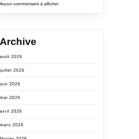
ire
Aucun commentaire à afficher.
sement
Archive
er
août 2026
juillet 2026
juin 2026
mai 2026
avril 2026
mars 2026
ncecom
février 2026