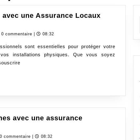
e avec une Assurance Locaux
curisez
tre
dassurancecom
0 commentaire
|
08:32
treprise
sionnels sont essentielles pour protéger votre
ec
à vos installations physiques. Que vous soyez
e
souscrire
surance
caux
ofessionnels
aptée
hes avec une assurance
gez-
dassurancecom
0 commentaire
|
08:32