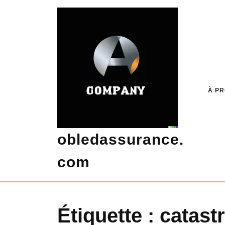
Skip
to
content
À P
obledassurance.
com
Étiquette :
catast