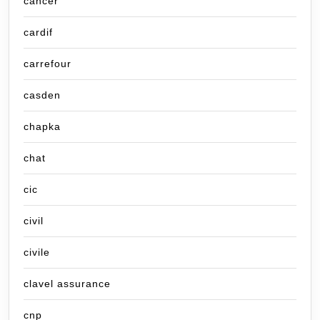
cancer
cardif
carrefour
casden
chapka
chat
cic
civil
civile
clavel assurance
cnp