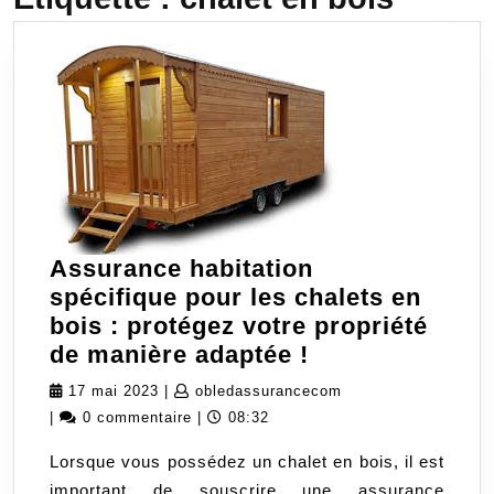
Assurance habitation
spécifique pour les chalets en
bois : protégez votre propriété
Assurance
de manière adaptée !
habitation
17
obledassurancecom
17 mai 2023
|
obledassurancecom
spécifique
mai
|
0 commentaire
|
08:32
pour
2023
Lorsque vous possédez un chalet en bois, il est
les
important de souscrire une assurance