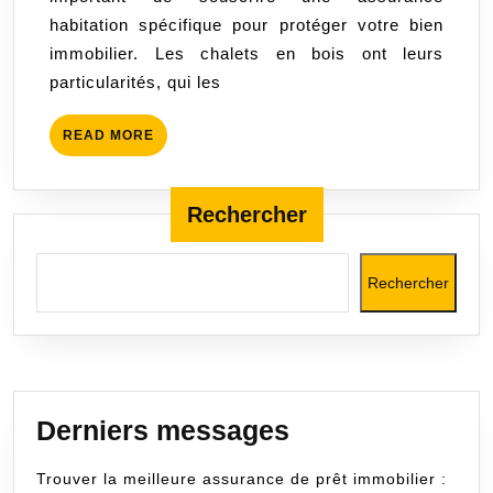
chalets
habitation spécifique pour protéger votre bien
en
immobilier. Les chalets en bois ont leurs
bois
particularités, qui les
:
protégez
READ
READ MORE
votre
MORE
propriété
de
Rechercher
manière
adaptée
Rechercher
!
Derniers messages
Trouver la meilleure assurance de prêt immobilier :