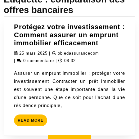
offres bancaires
Protégez votre investissement :
Comment assurer un emprunt
Protégez
immobilier efficacement
votre
25
obledassuranceco
25 mars 2025
|
obledassurancecom
investisse
mars
|
0 commentaire
|
08:32
:
2025
Assurer un emprunt immobilier : protéger votre
Comment
investissement Contracter un prêt immobilier
assurer
est souvent une étape importante dans la vie
un
d’une personne. Que ce soit pour l’achat d’une
emprunt
résidence principale,
immobilier
efficacemen
READ
READ MORE
MORE