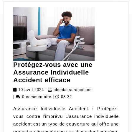
Protégez-vous avec une
Assurance Individuelle
Protégez-
Accident efficace
vous
10
obledassurancecom
10 avril 2024
|
obledassurancecom
avec
avril
|
0 commentaire
|
08:32
une
2024
Assurance Individuelle Accident : Protégez-
Assurance
vous contre l’imprévu L’assurance individuelle
Individuelle
accident est un type de couverture qui offre une
Accident
protection financière en cas d’accident imprévu.