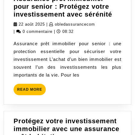
pour senior : Protégez votre
Assur
investissement avec sérénité
prêt
22
obledassurancecom
22 août 2025
|
obledassurancecom
immobi
août
|
0 commentaire
|
08:32
pour
2025
Assurance prêt immobilier pour senior : une
senior
protection essentielle pour sécuriser votre
:
investissement L’achat d’un bien immobilier est
Protég
souvent l’un des investissements les plus
votre
importants de la vie. Pour les
invest
avec
READ
READ MORE
séréni
MORE
Protégez votre investissement
immobilier avec une assurance