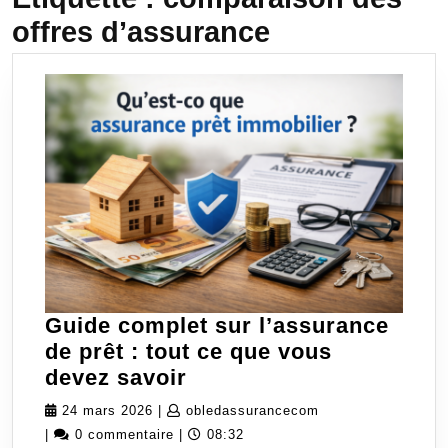
offres d’assurance
Guide complet sur l’assurance
de prêt : tout ce que vous
Guide
devez savoir
complet
24
obledassuranceco
24 mars 2026
|
obledassurancecom
sur
mars
|
0 commentaire
|
08:32