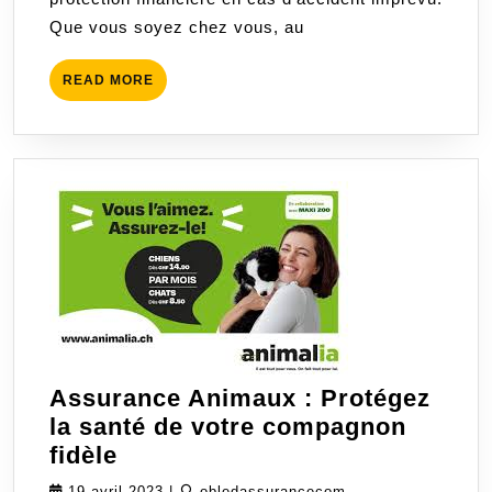
efficace
Que vous soyez chez vous, au
READ
READ MORE
MORE
Assurance Animaux : Protégez
la santé de votre compagnon
Assurance
fidèle
Animaux
19
obledassurancecom
19 avril 2023
|
obledassurancecom