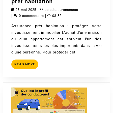
Protégez
prêt habitation
votre
23
obledassurancecom
23 mai 2025
|
obledassurancecom
investissement
mai
|
0 commentaire
|
08:32
immobilier
2025
Assurance prêt habitation : protégez votre
avec
investissement immobilier L’achat d’une maison
une
ou d’un appartement est souvent l’un des
assurance
investissements les plus importants dans la vie
prêt
d’une personne. Pour protéger cet
habitation
READ
READ MORE
MORE