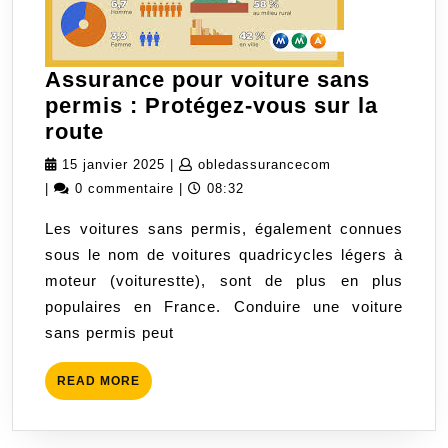
Assurance pour voiture sans
permis : Protégez-vous sur la
Assurance
route
pour
15
obledassurancec
15 janvier 2025
|
obledassurancecom
voiture
janvier
|
0 commentaire
|
08:32
sans
2025
Les voitures sans permis, également connues
permis
sous le nom de voitures quadricycles légers à
:
moteur (voiturestte), sont de plus en plus
Protégez-
populaires en France. Conduire une voiture
vous
sans permis peut
sur
la
READ
READ MORE
route
MORE