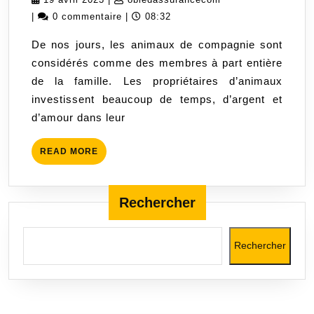
:
avril
|
0 commentaire
|
08:32
Protégez
2023
De nos jours, les animaux de compagnie sont
la
considérés comme des membres à part entière
santé
de la famille. Les propriétaires d’animaux
de
investissent beaucoup de temps, d’argent et
votre
d’amour dans leur
compagnon
fidèle
READ
READ MORE
MORE
Rechercher
Rechercher