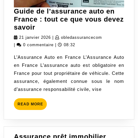
Guide de l’assurance auto en
France : tout ce que vous devez
Guide
savoir
de
21
obledassurancec
21 janvier 2026
|
obledassurancecom
l’assurance
janvier
|
0 commentaire
|
08:32
auto
2026
L’Assurance Auto en France L’Assurance Auto
en
en France L’assurance auto est obligatoire en
France
France pour tout propriétaire de véhicule. Cette
:
assurance, également connue sous le nom
tout
d’assurance responsabilité civile, vise
ce
que
READ
READ MORE
vous
MORE
devez
savoir
Assurance prêt immobilier