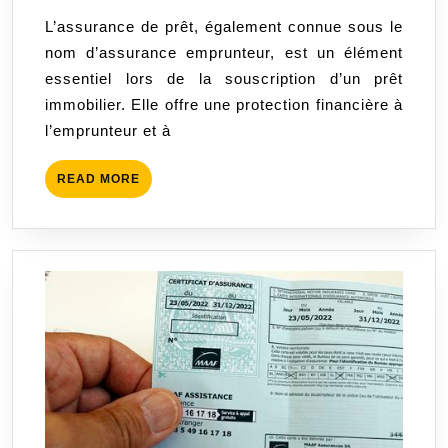
l’assurance
2026
L’assurance de prêt, également connue sous le
de
nom d’assurance emprunteur, est un élément
prêt
essentiel lors de la souscription d’un prêt
:
immobilier. Elle offre une protection financière à
tout
l’emprunteur et à
ce
que
READ
READ MORE
vous
MORE
devez
savoir