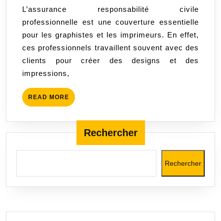
2023
L’assurance responsabilité civile
:
professionnelle est une couverture essentielle
une
pour les graphistes et les imprimeurs. En effet,
protec
ces professionnels travaillent souvent avec des
essenti
clients pour créer des designs et des
pour
impressions,
les
graphi
READ
READ MORE
et
MORE
les
imprim
Rechercher
Rechercher