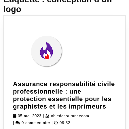
logo
Assurance responsabilité civile
professionnelle : une
protection essentielle pour les
Assura
graphistes et les imprimeurs
respons
05
obledassurancecom
05 mai 2023
|
obledassurancecom
civile
mai
|
0 commentaire
|
08:32
profes