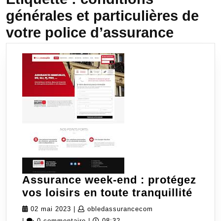
générales et particulières de
votre police d’assurance
Assurance week-end : protégez
Assu
vos loisirs en toute tranquillité
week
02
obledassurancecom
02 mai 2023
|
obledassurancecom
end
mai
|
0 commentaire
|
08:32