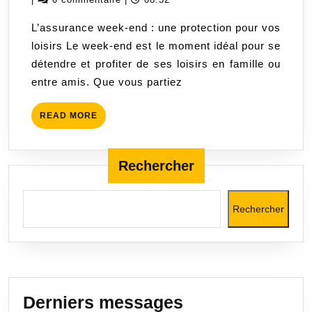
:
2023
L’assurance week-end : une protection pour vos
prot
loisirs Le week-end est le moment idéal pour se
vos
détendre et profiter de ses loisirs en famille ou
loisi
entre amis. Que vous partiez
en
toute
READ
READ MORE
tranq
MORE
Rechercher
Rechercher
Derniers messages