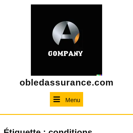
Skip
to
content
obledassurance.com
Menu
Menu
Étiquette :
conditions