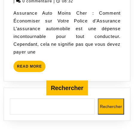
octobre
|
0 commentaire
|
08:32
assurance
2023
Assurance Auto Moins Cher : Comment
auto
Économiser sur Votre Police d’Assurance
moins
L’assurance automobile est une dépense
chère
incontournable pour tout conducteur.
sans
Cependant, cela ne signifie pas que vous devez
compromettre
payer une
la
qualité
READ
READ MORE
de
MORE
votre
couverture
Rechercher
Rechercher