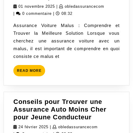
une
01
obledassuran
01 novembre 2025
|
obledassurancecom
Assur
novembre
|
0 commentaire
|
08:32
Voitur
2025
Assurance Voiture Malus : Comprendre et
Malus
Trouver la Meilleure Solution Lorsque vous
Adapt
cherchez une assurance voiture avec un
à
malus, il est important de comprendre en quoi
Vos
consiste ce malus et
Besoi
READ
READ MORE
MORE
Conseils pour Trouver une
Assurance Auto Moins Cher
Conseils
pour Jeune Conducteur
pour
24
obledassurancec
24 février 2025
|
obledassurancecom
Trouver