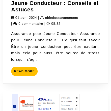
Jeune Conducteur : Conseils et
Guide
Astuces
de
01
obledassurancecom
01 avril 2024
|
obledassurancecom
l’Assurance
avril
|
0 commentaire
|
08:32
pour
2024
Assurance pour Jeune Conducteur Assurance
Jeune
pour Jeune Conducteur : Ce qu’il faut savoir
Conducteur
Être un jeune conducteur peut être excitant,
:
mais cela peut aussi être source de stress
Conseils
lorsqu’il s’agit
et
Astuces
READ
READ MORE
MORE