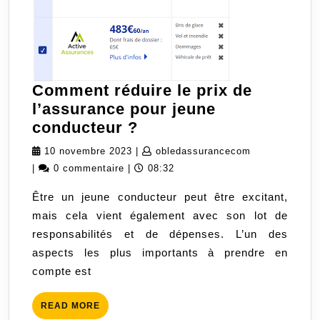
Comment réduire le prix de
l’assurance pour jeune
Comment
conducteur ?
réduire
10
obledassuran
10 novembre 2023
|
obledassurancecom
le
novembre
|
0 commentaire
|
08:32
prix
2023
Être un jeune conducteur peut être excitant,
de
mais cela vient également avec son lot de
l’assurance
responsabilités et de dépenses. L’un des
pour
aspects les plus importants à prendre en
jeune
compte est
conducteur
?
READ
READ MORE
MORE