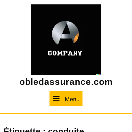
Skip
to
content
obledassurance.com
Menu
Menu
Étiquette :
conduite