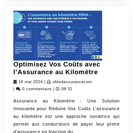
Optimisez Vos Coûts avec
Optimisez
l’Assurance au Kilomètre
Vos
18
obledassurancecom
18 mai 2024
|
obledassurancecom
Coûts
mai
|
0 commentaire
|
08:32
avec
2024
Assurance au Kilomètre : Une Solution
l’Assuran
Innovante pour Réduire Vos Coûts L’assurance
au
au kilomètre est une approche novatrice qui
Kilomètre
permet aux conducteurs de payer leur prime
d’assurance en fonction du