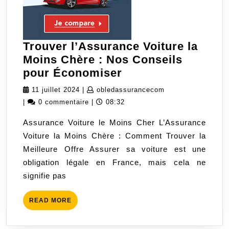
Trouver l’Assurance Voiture la
Moins Chère : Nos Conseils
Trouver
pour Économiser
l’Assurance
11
obledassuranceco
11 juillet 2024
|
obledassurancecom
Voiture
juillet
|
0 commentaire
|
08:32
la
2024
Assurance Voiture le Moins Cher L’Assurance
Moins
Voiture la Moins Chère : Comment Trouver la
Chère
Meilleure Offre Assurer sa voiture est une
:
obligation légale en France, mais cela ne
Nos
signifie pas
Conseils
pour
READ
READ MORE
Économiser
MORE