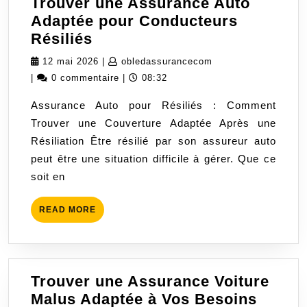
Trouver une Assurance Auto
Adaptée pour Conducteurs
Trouver
Résiliés
une
12
obledassurancecom
12 mai 2026
|
obledassurancecom
Assurance
mai
|
0 commentaire
|
08:32
Auto
2026
Assurance Auto pour Résiliés : Comment
Adaptée
Trouver une Couverture Adaptée Après une
pour
Résiliation Être résilié par son assureur auto
Conducteurs
peut être une situation difficile à gérer. Que ce
Résiliés
soit en
READ
READ MORE
MORE
Trouver une Assurance Voiture
Trouv
Malus Adaptée à Vos Besoins