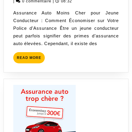
février
|
0 commentaire
|
08:32
une
2025
Assurance Auto Moins Cher pour Jeune
Assurance
Conducteur : Comment Économiser sur Votre
Auto
Police d’Assurance Être un jeune conducteur
Moins
peut parfois signifier des primes d’assurance
Cher
auto élevées. Cependant, il existe des
pour
Jeune
READ
READ MORE
Conducteur
MORE