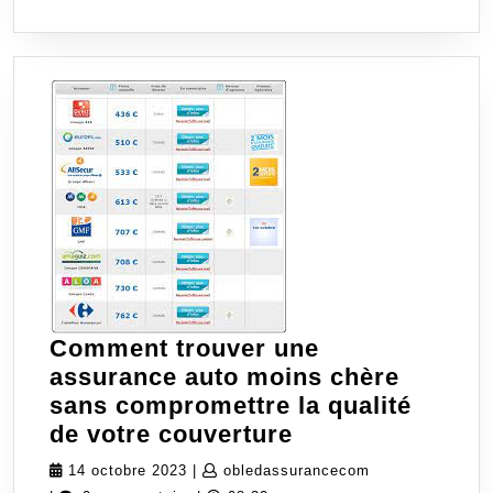
Comment trouver une
assurance auto moins chère
sans compromettre la qualité
Comment
de votre couverture
trouver
14
obledassurance
14 octobre 2023
|
obledassurancecom
une